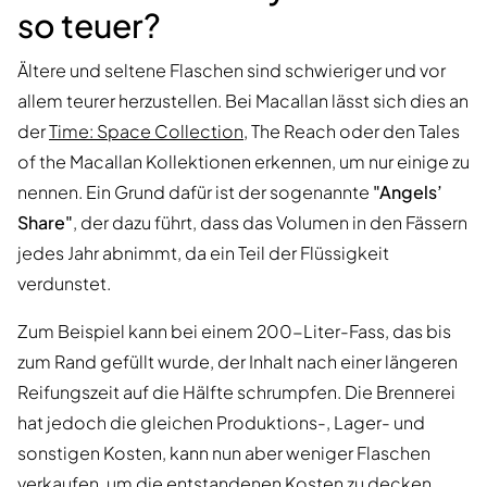
so teuer?
Ältere und seltene Flaschen sind schwieriger und vor
allem teurer herzustellen. Bei Macallan lässt sich dies an
der
Time: Space Collection
, The Reach oder den Tales
of the Macallan Kollektionen erkennen, um nur einige zu
nennen. Ein Grund dafür ist der sogenannte
"Angels’
Share"
, der dazu führt, dass das Volumen in den Fässern
jedes Jahr abnimmt, da ein Teil der Flüssigkeit
verdunstet.
Zum Beispiel kann bei einem 200-Liter-Fass, das bis
zum Rand gefüllt wurde, der Inhalt nach einer längeren
Reifungszeit auf die Hälfte schrumpfen. Die Brennerei
hat jedoch die gleichen Produktions-, Lager- und
sonstigen Kosten, kann nun aber weniger Flaschen
verkaufen, um die entstandenen Kosten zu decken.