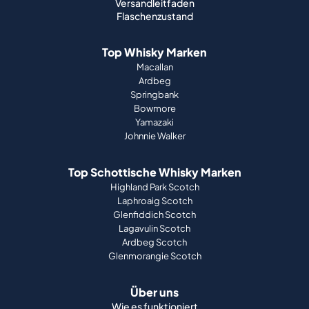
Versandleitfaden
Flaschenzustand
Top Whisky Marken
Macallan
Ardbeg
Springbank
Bowmore
Yamazaki
Johnnie Walker
Top Schottische Whisky Marken
Highland Park Scotch
Laphroaig Scotch
Glenfiddich Scotch
Lagavulin Scotch
Ardbeg Scotch
Glenmorangie Scotch
Über uns
Wie es funktioniert