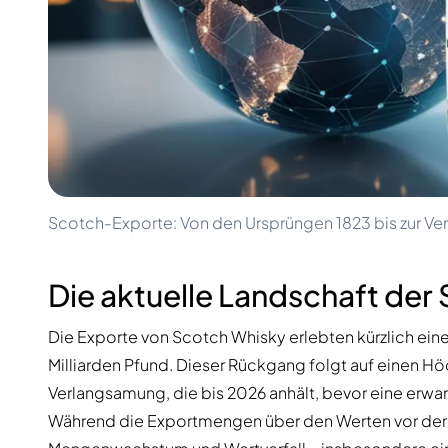
100-200€
Clase Azul
200-500€
Diplomatico
Kommende Veröffentlichungen
Don Julio
Gin Mare
Kollektionen
Mangabeiras
Kundenfavoriten
Hennessy
Rar & Sammlerstück
Martell
Limitierte Auflagen
Monkey 47
Geschlossene Brennerei
Remy Martin
Rauchiger Whisky
Ron Zacapa
Scotch-Exporte: Von den Ursprüngen 1823 bis zur V
Süßer Whisky
Die aktuelle Landschaft de
Die Exporte von Scotch Whisky erlebten kürzlich ein
Milliarden Pfund. Dieser Rückgang folgt auf einen Höc
Verlangsamung, die bis 2026 anhält, bevor eine erwa
Während die Exportmengen über den Werten vor der 