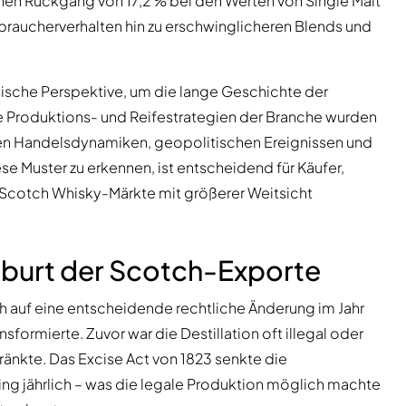
en Rückgang von 17,2 % bei den Werten von Single Malt
braucherverhalten hin zu erschwinglicheren Blends und
ssische Perspektive, um die lange Geschichte der
 Produktions- und Reifestrategien der Branche wurden
len Handelsdynamiken, geopolitischen Ereignissen und
e Muster zu erkennen, ist entscheidend für Käufer,
r Scotch Whisky-Märkte mit größerer Weitsicht
eburt der Scotch-Exporte
h auf eine entscheidende rechtliche Änderung im Jahr
sformierte. Zuvor war die Destillation oft illegal oder
änkte. Das Excise Act von 1823 senkte die
ing jährlich – was die legale Produktion möglich machte