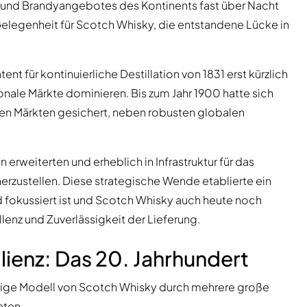
 und Brandyangebotes des Kontinents fast über Nacht
Gelegenheit für Scotch Whisky, die entstandene Lücke in
 für kontinuierliche Destillation von 1831 erst kürzlich
onale Märkte dominieren. Bis zum Jahr 1900 hatte sich
en Märkten gesichert, neben robusten globalen
 erweiterten und erheblich in Infrastruktur für das
herzustellen. Diese strategische Wende etablierte ein
 fokussiert ist und Scotch Whisky auch heute noch
llenz und Zuverlässigkeit der Lieferung.
ienz: Das 20. Jahrhundert
gige Modell von Scotch Whisky durch mehrere große
eten.