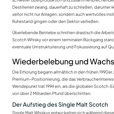
Destillerien zwang, dauerhaft zu schließen, darunter
verlor nicht nur Anlagen, sondern auch wertvolles inst
Ruhestand gingen oder den Sektor verließen.
Überlebende Betriebe schnitten drastisch die Arbeits
Scotch Whisky vor einem terminalen Rückgang stand.
eventuale Umstrukturierung und Fokussierung auf Qual
Wiederbelebung und Wachst
Die Erholung begann allmählich in den frühen 1990er J
Premium-Positionierung, die das Verbraucherinteress
Wendepunkt trat 1994 ein, als die globalen Scotch-E
von über 2 Milliarden Pfund überschritten.
Der Aufstieg des Single Malt Scotch
Single Malt Whiskys entwickelten sich während dies