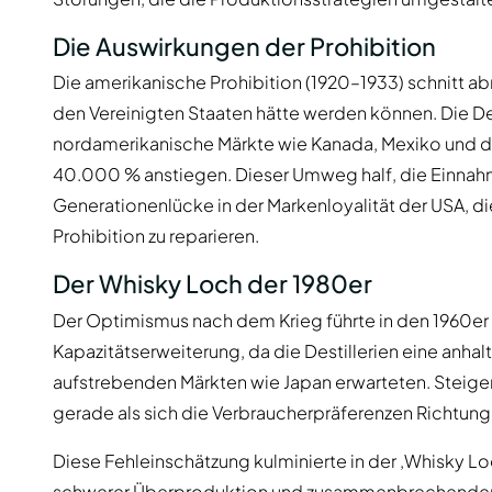
Die Auswirkungen der Prohibition
Die amerikanische Prohibition (1920–1933) schnitt abr
den Vereinigten Staaten hätte werden können. Die Des
nordamerikanische Märkte wie Kanada, Mexiko und d
40.000 % anstiegen. Dieser Umweg half, die Einnahm
Generationenlücke in der Markenloyalität der USA, d
Prohibition zu reparieren.
Der Whisky Loch der 1980er
Der Optimismus nach dem Krieg führte in den 1960er 
Kapazitätserweiterung, da die Destillerien eine anh
aufstrebenden Märkten wie Japan erwarteten. Steige
gerade als sich die Verbraucherpräferenzen Richtun
Diese Fehleinschätzung kulminierte in der ‚Whisky Loc
schwerer Überproduktion und zusammenbrechender 