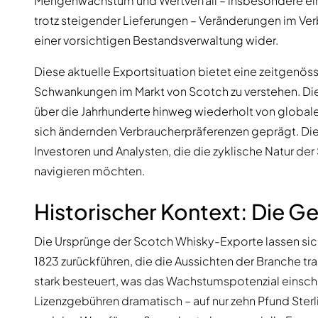
Mengenwachstum und Wertverfall – insbesondere ein
trotz steigender Lieferungen – Veränderungen im Ver
einer vorsichtigen Bestandsverwaltung wider.
Diese aktuelle Exportsituation bietet eine zeitgenö
Schwankungen im Markt von Scotch zu verstehen. Die
über die Jahrhunderte hinweg wiederholt von globa
sich ändernden Verbraucherpräferenzen geprägt. Dies
Investoren und Analysten, die die zyklische Natur de
navigieren möchten.
Historischer Kontext: Die G
Die Ursprünge der Scotch Whisky-Exporte lassen sic
1823 zurückführen, die die Aussichten der Branche tran
stark besteuert, was das Wachstumspotenzial einschr
Lizenzgebühren dramatisch – auf nur zehn Pfund Sterl