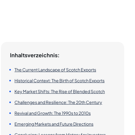
Inhaltsverzeichnis:
The Current Landscape of Scotch Exports
Historical Context: The Birth of Scotch Exports
Key Market Shifts: The Rise of Blended Scotch
Challenges and Resilience: The 20th Century
Revival and Growth: The 1990s to 2010s
Emerging Markets and Future Directions
Conclusion: Lessons from History for Investors