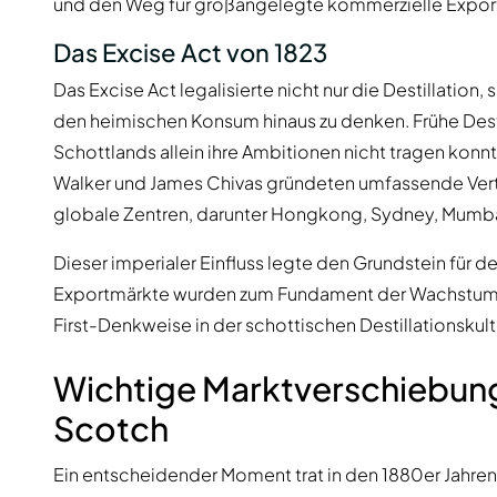
und den Weg für großangelegte kommerzielle Expor
Das Excise Act von 1823
Das Excise Act legalisierte nicht nur die Destillatio
den heimischen Konsum hinaus zu denken. Frühe Desti
Schottlands allein ihre Ambitionen nicht tragen kon
Walker und James Chivas gründeten umfassende Vert
globale Zentren, darunter Hongkong, Sydney, Mumba
Dieser imperialer Einfluss legte den Grundstein für d
Exportmärkte wurden zum Fundament der Wachstumss
First-Denkweise in der schottischen Destillationskultu
Wichtige Marktverschiebung
Scotch
Ein entscheidender Moment trat in den 1880er Jahren 