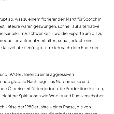
upt ab, was zu einem florierenden Markt für Scotch in
tillateure waren gezwungen, schnell auf alternative
ie Karibik umzuschwenken – wo die Exporte um bis zu
equellen aufrechtzuerhalten, schuf jedoch eine
ie Jahrzehnte benötigte, um sich nach dem Ende der
und 1970er Jahren zu einer aggressiven
altende globale Nachfrage aus Nordamerika und
nde Ölpreise erhöhten jedoch die Produktionskosten,
g leichtere Spirituosen wie Wodka und Rum verschoben.
h‘-Krise der 1980er Jahre – einer Phase, die von
Nachfrage geprägt war, die mindestens neunzehn