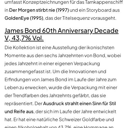
umfasst Konzeptzeichnungen für das Tarnkappenschiff
in
Der Morgen stirbt nie (1997)
und ein Storyboard aus
GoldenEye (1995)
, das der Titelsequenz vorausgeht.
James Bond 60th Anniversary Decade
V, 43,7% Vol.
Die Kollektion ist eine Ausstellung der ikonischsten
Momente aus den sechs Jahrzehnten von Bond, wobei
jedes Jahrzehnt in einer eigenen Verpackung
zusammengefasst ist. Um die Innovationen und
Erfindungen von James Bond im Laufe der Jahre zum
Leben zu erwecken, wurde die Verpackung mit einer
der Trendfarben des Jahrzehnts gefärbt, das sie
repräsentiert. Der
Ausdruck strahlt einen Sinn für Stil
und Reife aus
, der sich im Laufe der Jahre entwickelt
hat. Er hat eine natürliche Schweizer Goldfarbe und
einen Alkoholgehalt von 43,7%, eine Hommage an