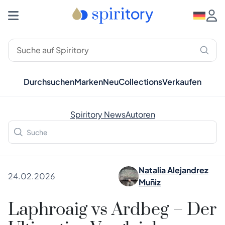
Durchsuchen
Marken
Neu
Collections
Verkaufen
Spiritory News
Autoren
Natalia Alejandrez
24.02.2026
Muñiz
Laphroaig vs Ardbeg – Der