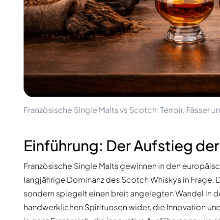
100-200€
Clase Azul
200-500€
Diplomatico
Kommende Veröffentlichungen
Don Julio
Gin Mare
Kollektionen
Mangabeiras
Kundenfavoriten
Hennessy
Rar & Sammlerstück
Martell
Limitierte Auflagen
Monkey 47
Geschlossene Brennerei
Remy Martin
Rauchiger Whisky
Ron Zacapa
Französische Single Malts vs Scotch: Terroir, Fässer u
Süßer Whisky
Einführung: Der Aufstieg der
Französische Single Malts gewinnen in den europäisc
langjährige Dominanz des Scotch Whiskys in Frage. Die
sondern spiegelt einen breit angelegten Wandel in de
handwerklichen Spirituosen wider, die Innovation und