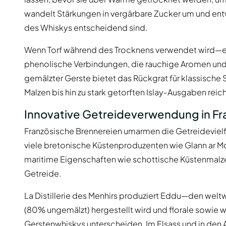
wandelt Stärkungen in vergärbare Zucker um und ent
des Whiskys entscheidend sind.
Wenn Torf während des Trocknens verwendet wird—e
phenolische Verbindungen, die rauchige Aromen und
gemälzter Gerste bietet das Rückgrat für klassische 
Malzen bis hin zu stark getorften Islay-Ausgaben reic
Innovative Getreideverwendung in Fr
Französische Brennereien umarmen die Getreidevielfa
viele bretonische Küstenproduzenten wie Glann ar Mo
maritime Eigenschaften wie schottische Küstenmalze 
Getreide.
La Distillerie des Menhirs produziert Eddu—den weltw
(80% ungemälzt) hergestellt wird und florale sowie wür
Gerstenwhiskys unterscheiden. Im Elsass und in den