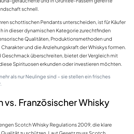
sauna-geräucherte und in Grüntee-Fässern gereifte
andschaft schnell.
ihren schottischen Pendants unterscheiden, ist für Käufer
h in dieser dynamischen Kategorie zurechtfinden
sensorische Qualitäten, Produktionsmethoden und
Charakter und die Anziehungskraft der Whiskys formen.
d Geschmack überschreiten, bietet der Vergleich mit
ie diese Spirituosen erkunden oder investieren möchten.
ehr als nur Neulinge sind – sie stellen ein frisches
.
 vs. Französischer Whisky
rengen Scotch Whisky Regulations 2009, die klare
 Qualität zu schützen. Laut Gesetz muss Scotch