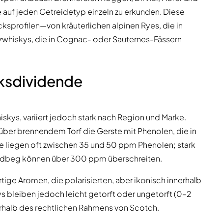
e auf jeden Getreidetyp einzeln zu erkunden. Diese
ksprofilen—von kräuterlichen alpinen Ryes, die in
Malzwhiskys, die in Cognac- oder Sauternes-Fässern
ksdividende
hiskys, variiert jedoch stark nach Region und Marke.
ber brennendem Torf die Gerste mit Phenolen, die in
ze liegen oft zwischen 35 und 50 ppm Phenolen; stark
Ardbeg können über 300 ppm überschreiten.
rtige Aromen, die polarisierten, aber ikonisch innerhalb
s bleiben jedoch leicht getorft oder ungetorft (0–2
rhalb des rechtlichen Rahmens von Scotch.