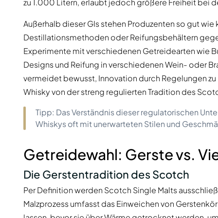
zu 1.000 Litern, erlaubt jedoch größere Freiheit bei 
Außerhalb dieser GIs stehen Produzenten so gut wie 
Destillationsmethoden oder Reifungsbehältern gegen
Experimente mit verschiedenen Getreidearten wie B
Designs und Reifung in verschiedenen Wein- oder Br
vermeidet bewusst, Innovation durch Regelungen zu 
Whisky von der streng regulierten Tradition des Scot
Tipp: Das Verständnis dieser regulatorischen Unte
Whiskys oft mit unerwarteten Stilen und Geschm
Getreidewahl: Gerste vs. Vie
Die Gerstentradition des Scotch
Per Definition werden Scotch Single Malts ausschließ
Malzprozess umfasst das Einweichen von Gerstenkörn
lassen, bevor sie über Wärme getrocknet werden, um