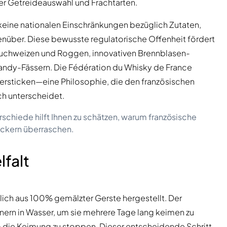
der Getreideauswahl und Frachtarten.
keine nationalen Einschränkungen bezüglich Zutaten,
über. Diese bewusste regulatorische Offenheit fördert
uchweizen und Roggen, innovativen Brennblasen-
andy-Fässern. Die Fédération du Whisky de France
ersticken—eine Philosophie, die den französischen
ch unterscheidet.
rschiede hilft Ihnen zu schätzen, warum französische
äckern überraschen.
lfalt
lich aus 100% gemälzter Gerste hergestellt. Der
ern in Wasser, um sie mehrere Tage lang keimen zu
 die Keimung zu stoppen. Dieser entscheidende Schritt