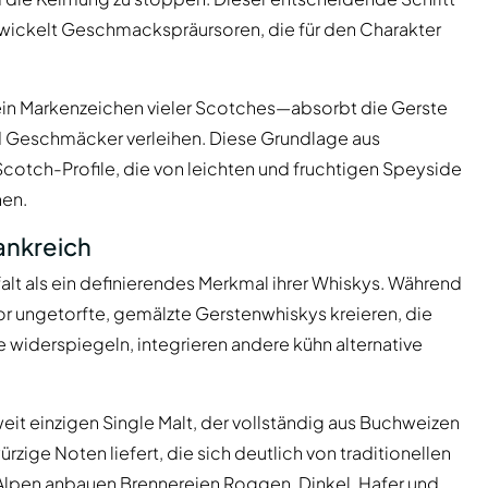
wickelt Geschmackspräursoren, die für den Charakter
in Markenzeichen vieler Scotches—absorbt die Gerste
 Geschmäcker verleihen. Diese Grundlage aus
Scotch-Profile, die von leichten und fruchtigen Speyside
hen.
ankreich
lt als ein definierendes Merkmal ihrer Whiskys. Während
r ungetorfte, gemälzte Gerstenwhiskys kreieren, die
widerspiegeln, integrieren andere kühn alternative
eit einzigen Single Malt, der vollständig aus Buchweizen
zige Noten liefert, die sich deutlich von traditionellen
 Alpen anbauen Brennereien Roggen, Dinkel, Hafer und