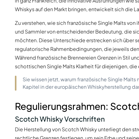
in ganz Frankreich, die innovative Ausführungen wie 
Whiskys auf den Markt bringen, entwickelt sich die L
Zu verstehen, wie sich französische Single Malts von 
und Sammler von entscheidender Bedeutung, die sic
möchten. Diese Unterschiede erstrecken sich über 
regulatorische Rahmenbedingungen, die jeweils den 
Während französische Brennereien Grenzen in Stil un
schottischen Single Malts Klarheit für diejenigen, d
Sie wissen jetzt, warum französische Single Malts m
Kapitel in der europäischen Whiskyherstellung dar
Regulierungsrahmen: Scotch
Scotch Whisky Vorschriften
Die Herstellung von Scotch Whisky unterliegt den st
rechtliche Grenzen festlegen, um sein Erbe und seine