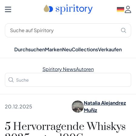
Durchsuchen
Marken
Neu
Collections
Verkaufen
Spiritory News
Autoren
Natalia Alejandrez
20.12.2025
Muñiz
5 Hervorragende Whiskys