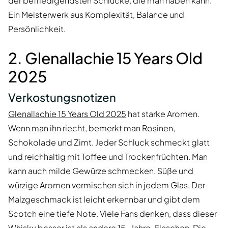
der befriedigendsten Schlücke, die man haben kann.
Ein Meisterwerk aus Komplexität, Balance und
Persönlichkeit.
2. Glenallachie 15 Years Old
2025
Verkostungsnotizen
Glenallachie 15 Years Old 2025
hat starke Aromen.
Wenn man ihn riecht, bemerkt man Rosinen,
Schokolade und Zimt. Jeder Schluck schmeckt glatt
und reichhaltig mit Toffee und Trockenfrüchten. Man
kann auch milde Gewürze schmecken. Süße und
würzige Aromen vermischen sich in jedem Glas. Der
Malzgeschmack ist leicht erkennbar und gibt dem
Scotch eine tiefe Note. Viele Fans denken, dass dieser
Whisky besser ist als andere 15-Jahre-Flaschen. Die