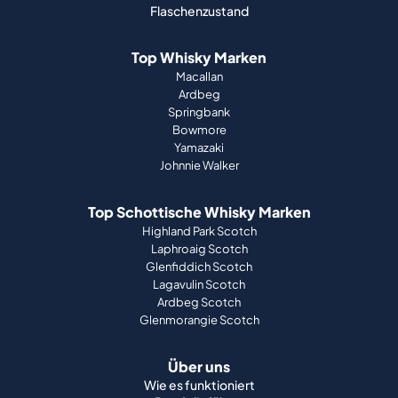
Flaschenzustand
Top Whisky Marken
Macallan
Ardbeg
Springbank
Bowmore
Yamazaki
Johnnie Walker
Top Schottische Whisky Marken
Highland Park Scotch
Laphroaig Scotch
Glenfiddich Scotch
Lagavulin Scotch
Ardbeg Scotch
Glenmorangie Scotch
Über uns
Wie es funktioniert