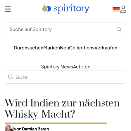
Durchsuchen
Marken
Neu
Collections
Verkaufen
Spiritory News
Autoren
Wird Indien zur nächsten
Whisky-Macht?
von
Damian Baran