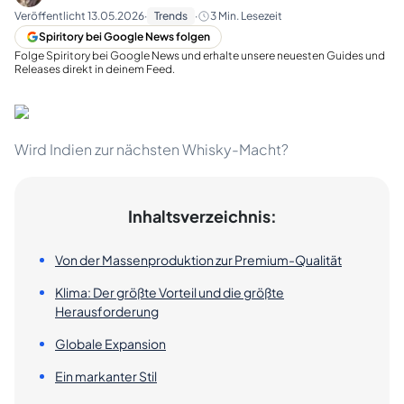
Veröffentlicht
13.05.2026
·
Trends
·
3
Min. Lesezeit
Spiritory bei Google News folgen
Folge Spiritory bei Google News und erhalte unsere neuesten Guides und
Releases direkt in deinem Feed.
Wird Indien zur nächsten Whisky-Macht?
Inhaltsverzeichnis:
Von der Massenproduktion zur Premium-Qualität
Klima: Der größte Vorteil und die größte
Herausforderung
Globale Expansion
Ein markanter Stil