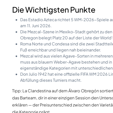
Die Wichtigsten Punkte
Das Estadio Azteca richtet 5 WM-2026-Spiele au
am 11. Juni 2026.
Die Mezcal-Szene in Mexiko-Stadt gehört zu den 
Obregon belegt Platz 20 auf der Liste der World'
Roma Norte und Condesa sind die zwei Stadtteile, 
Fuß erreichbar und liegen nah beieinander.
Mezcal wird aus vielen Agave-Sorten in mehreren
muss aus blauem Weber-Agave bestehen und in Ja
eigenständige Kategorien mit unterschiedlichen
Don Julio 1942 hat eine offizielle FIFA WM 2026 L
Abfüllung dieses Turniers macht.
Tipp: La Clandestina auf dem Álvaro Obregón sortiert 
das Barteam, dir in einer einzigen Session den Unter
erklären — der Preisunterschied zwischen den Varietät
die Kategorie prägt.