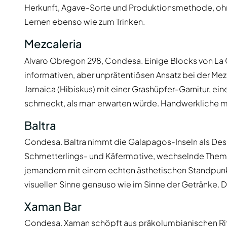
Herkunft, Agave-Sorte und Produktionsmethode, ohne 
Lernen ebenso wie zum Trinken.
Mezcaleria
Alvaro Obregon 298, Condesa. Einige Blocks von La C
informativen, aber unprätentiösen Ansatz bei der Me
Jamaica (Hibiskus) mit einer Grashüpfer-Garnitur, ei
schmeckt, als man erwarten würde. Handwerkliche me
Baltra
Condesa. Baltra nimmt die Galapagos-Inseln als Des
Schmetterlings- und Käfermotive, wechselnde Theme
jemandem mit einem echten ästhetischen Standpunkt 
visuellen Sinne genauso wie im Sinne der Getränke.
Xaman Bar
Condesa. Xaman schöpft aus präkolumbianischen Ritu