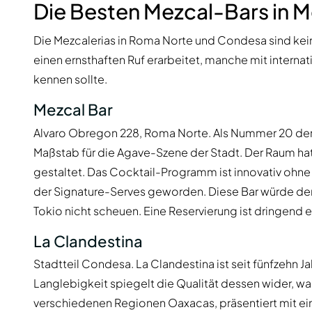
Die Besten Mezcal-Bars in 
Die Mezcalerias in Roma Norte und Condesa sind keine
einen ernsthaften Ruf erarbeitet, manche mit internat
kennen sollte.
Mezcal Bar
Alvaro Obregon 228, Roma Norte. Als Nummer 20 der W
Maßstab für die Agave-Szene der Stadt. Der Raum ha
gestaltet. Das Cocktail-Programm ist innovativ ohne 
der Signature-Serves geworden. Diese Bar würde den
Tokio nicht scheuen. Eine Reservierung ist dringend
La Clandestina
Stadtteil Condesa. La Clandestina ist seit fünfzehn J
Langlebigkeit spiegelt die Qualität dessen wider, wa
verschiedenen Regionen Oaxacas, präsentiert mit eine