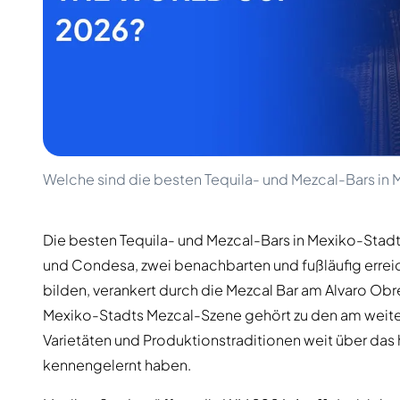
100-200€
Clase Azul
200-500€
Diplomatico
Kommende Veröffentlichungen
Don Julio
Gin Mare
Kollektionen
Mangabeiras
Kundenfavoriten
Hennessy
Rar & Sammlerstück
Martell
Limitierte Auflagen
Monkey 47
Geschlossene Brennerei
Remy Martin
Welche sind die besten Tequila- und Mezcal-Bars in 
Rauchiger Whisky
Ron Zacapa
Süßer Whisky
Die besten Tequila- und Mezcal-Bars in Mexiko-Stadt
und Condesa, zwei benachbarten und fußläufig erreich
bilden, verankert durch die Mezcal Bar am Alvaro Obre
Mexiko-Stadts Mezcal-Szene gehört zu den am weite
Varietäten und Produktionstraditionen weit über das 
kennengelernt haben.