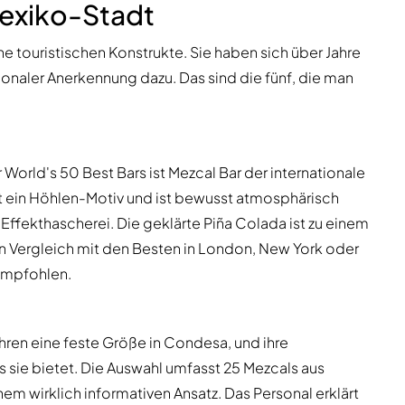
Mexiko-Stadt
 touristischen Konstrukte. Sie haben sich über Jahre
ionaler Anerkennung dazu. Das sind die fünf, die man
orld's 50 Best Bars ist Mezcal Bar der internationale
t ein Höhlen-Motiv und ist bewusst atmosphärisch
Effekthascherei. Die geklärte Piña Colada ist zu einem
 Vergleich mit den Besten in London, New York oder
 empfohlen.
ahren eine feste Größe in Condesa, und ihre
s sie bietet. Die Auswahl umfasst 25 Mezcals aus
m wirklich informativen Ansatz. Das Personal erklärt