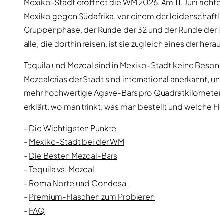
Mexiko-Stadt eröffnet die WM 2026. Am 11. Juni richte
Mexiko gegen Südafrika, vor einem der leidenschaftlic
Gruppenphase, der Runde der 32 und der Runde der 16
alle, die dorthin reisen, ist sie zugleich eines der h
Tequila und Mezcal sind in Mexiko-Stadt keine Besond
Mezcalerias der Stadt sind international anerkannt, 
mehr hochwertige Agave-Bars pro Quadratkilometer 
erklärt, wo man trinkt, was man bestellt und welche 
-
Die Wichtigsten Punkte
-
Mexiko-Stadt bei der WM
-
Die Besten Mezcal-Bars
-
Tequila vs. Mezcal
-
Roma Norte und Condesa
-
Premium-Flaschen zum Probieren
-
FAQ