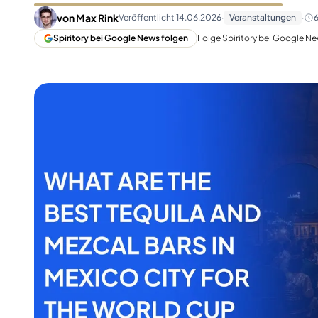
Taiwan
Glendronach
von
Max Rink
Veröffentlicht
14.06.2026
·
Veranstaltungen
·
Vereinigte Staaten
Highland Park
Spiritory bei Google News folgen
Folge Spiritory bei Google Ne
Redbreast
Marken
Royal Salute
Ardbeg
Springbank
Dalmore
Glenfiddich
Bourbon & Amerikanisch
Hibiki
Blanton's
Johnnie Walker
Booker's
Laphroaig
Eagle Rare
Macallan
Jack Daniel's
Midleton
Jim Beam
Springbank
Maker's Mark
Yamazaki
Michter's
Pappy Van Winkle
Top-Angebote
Weller
Hot Deals
Woodford Reserve
Unter 50€
50-100€
Spirituosen & Rum