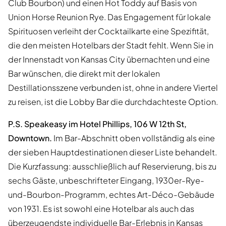
Club Bourbon) und einen Hot Toddy auf Basis von
Union Horse Reunion Rye. Das Engagement für lokale
Spirituosen verleiht der Cocktailkarte eine Spezifität,
die den meisten Hotelbars der Stadt fehlt. Wenn Sie in
der Innenstadt von Kansas City übernachten und eine
Bar wünschen, die direkt mit der lokalen
Destillationsszene verbunden ist, ohne in andere Viertel
zu reisen, ist die Lobby Bar die durchdachteste Option.
P.S. Speakeasy im Hotel Phillips, 106 W 12th St,
Downtown.
Im Bar-Abschnitt oben vollständig als eine
der sieben Hauptdestinationen dieser Liste behandelt.
Die Kurzfassung: ausschließlich auf Reservierung, bis zu
sechs Gäste, unbeschrifteter Eingang, 1930er-Rye-
und-Bourbon-Programm, echtes Art-Déco-Gebäude
von 1931. Es ist sowohl eine Hotelbar als auch das
überzeugendste individuelle Bar-Erlebnis in Kansas