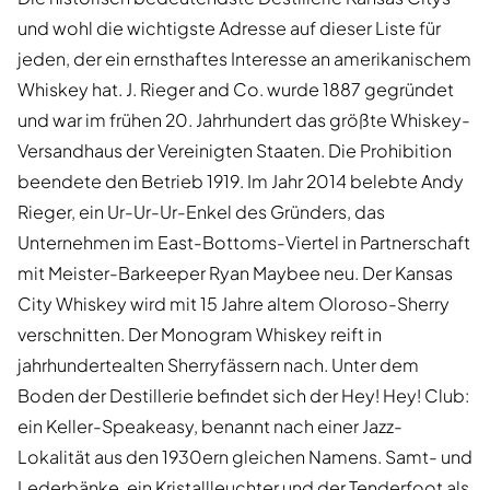
und wohl die wichtigste Adresse auf dieser Liste für
jeden, der ein ernsthaftes Interesse an amerikanischem
Whiskey hat. J. Rieger and Co. wurde 1887 gegründet
und war im frühen 20. Jahrhundert das größte Whiskey-
Versandhaus der Vereinigten Staaten. Die Prohibition
beendete den Betrieb 1919. Im Jahr 2014 belebte Andy
Rieger, ein Ur-Ur-Ur-Enkel des Gründers, das
Unternehmen im East-Bottoms-Viertel in Partnerschaft
mit Meister-Barkeeper Ryan Maybee neu. Der Kansas
City Whiskey wird mit 15 Jahre altem Oloroso-Sherry
verschnitten. Der Monogram Whiskey reift in
jahrhundertealten Sherryfässern nach. Unter dem
Boden der Destillerie befindet sich der Hey! Hey! Club:
ein Keller-Speakeasy, benannt nach einer Jazz-
Lokalität aus den 1930ern gleichen Namens. Samt- und
Lederbänke, ein Kristallleuchter und der Tenderfoot als