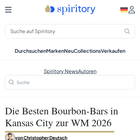
Durchsuchen
Marken
Neu
Collections
Verkaufen
Spiritory News
Autoren
Die Besten Bourbon-Bars in
Kansas City zur WM 2026
von
Christopher Deutsch