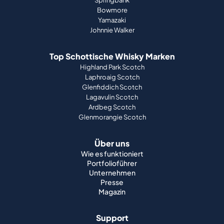
Springbank
Bowmore
Yamazaki
Johnnie Walker
Top Schottische Whisky Marken
Highland Park Scotch
Laphroaig Scotch
Glenfiddich Scotch
Lagavulin Scotch
Ardbeg Scotch
Glenmorangie Scotch
Über uns
Wie es funktioniert
Portfolioführer
Unternehmen
Presse
Magazin
Support