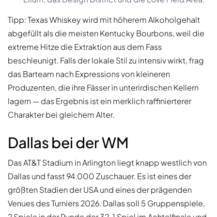
Tipp: Texas Whiskey wird mit höherem Alkoholgehalt
abgefüllt als die meisten Kentucky Bourbons, weil die
extreme Hitze die Extraktion aus dem Fass
beschleunigt. Falls der lokale Stil zu intensiv wirkt, frag
das Barteam nach Expressions von kleineren
Produzenten, die ihre Fässer in unterirdischen Kellern
lagern — das Ergebnis ist ein merklich raffinierterer
Charakter bei gleichem Alter.
Dallas bei der WM
Das AT&T Stadium in Arlington liegt knapp westlich von
Dallas und fasst 94.000 Zuschauer. Es ist eines der
größten Stadien der USA und eines der prägenden
Venues des Turniers 2026. Dallas soll 5 Gruppenspiele,
2 Spiele in der Runde der 32, 1 Spiel im Achtelfinale und