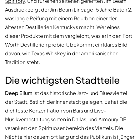
Spiritory
. Und für einen seltenen gereiften Jim Beam
Ausdruck zeigt der
Jim Beam Lineage 15 Jahre Batch 2
,
was lange Reifung mit einem Bourbon einer der
ältesten Destillerien Kentuckys macht. Wer eines
dieser Produkte mit dem vergleicht, was er in den Fort
Worth Destillerien probiert, bekommt ein klares Bild
davon, wie Texas Whiskey in der amerikanischen
Tradition steht.
Die wichtigsten Stadtteile
Deep Ellum
ist das historische Jazz- und Bluesviertel
der Stadt, östlich der Innenstadt gelegen. Es hat die
dichteste Konzentration von Bars und Live-
Musikveranstaltungsorten in Dallas, und Armoury DE
verankert den Spirituosenbereich des Viertels. Die
Nächte hier dauern oft lang und das Publikum ist jünger