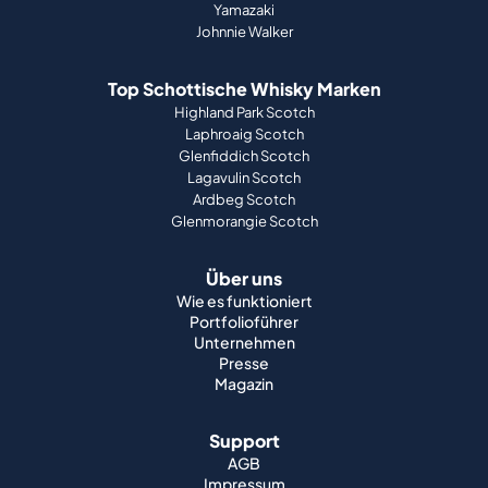
Yamazaki
Johnnie Walker
Top Schottische Whisky Marken
Highland Park Scotch
Laphroaig Scotch
Glenfiddich Scotch
Lagavulin Scotch
Ardbeg Scotch
Glenmorangie Scotch
Über uns
Wie es funktioniert
Portfolioführer
Unternehmen
Presse
Magazin
Support
AGB
Impressum