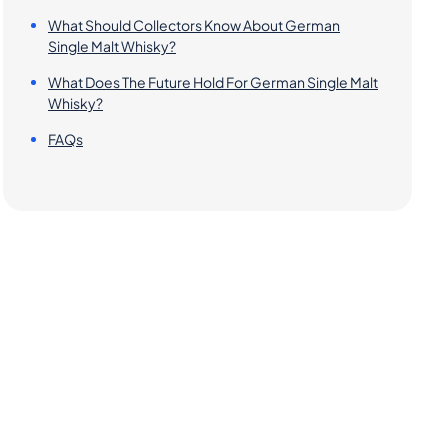
What Should Collectors Know About German
Single Malt Whisky?
What Does The Future Hold For German Single Malt
Whisky?
FAQs