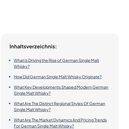
Inhaltsverzeichnis:
What Is Driving the Rise of German Single Malt
Whisky?
How Did German Single Malt Whisky Originate?
What Key Developments Shaped Modern German
Single Malt Whisky?
What Are The Distinct Regional Styles Of German
Single Malt Whisky?
What Are The Market Dynamics And Pricing Trends
For German Single Malt Whisky?