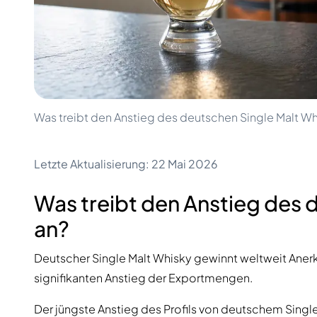
100-200€
Clase Azul
200-500€
Diplomatico
Kommende Veröffentlichungen
Don Julio
Gin Mare
Kollektionen
Mangabeiras
Kundenfavoriten
Hennessy
Rar & Sammlerstück
Martell
Limitierte Auflagen
Was treibt den Anstieg des deutschen Single Malt Wh
Monkey 47
Geschlossene Brennerei
Remy Martin
Rauchiger Whisky
Ron Zacapa
Letzte Aktualisierung: 22 Mai 2026
Süßer Whisky
Was treibt den Anstieg des 
an?
Deutscher Single Malt Whisky gewinnt weltweit Aner
signifikanten Anstieg der Exportmengen.
Der jüngste Anstieg des Profils von deutschem Sing