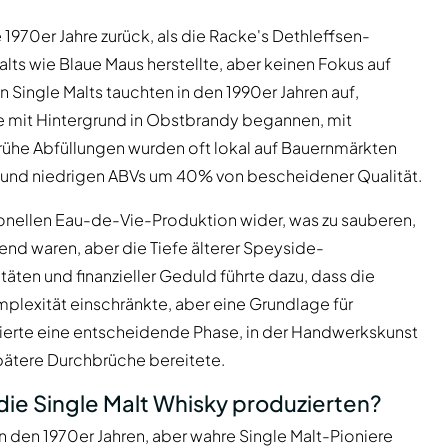
 1970er Jahre zurück, als die Racke's Dethleffsen-
lts wie Blaue Maus herstellte, aber keinen Fokus auf
 Single Malts tauchten in den 1990er Jahren auf,
re mit Hintergrund in Obstbrandy begannen, mit
Frühe Abfüllungen wurden oft lokal auf Bauernmärkten
 und niedrigen ABVs um 40% von bescheidener Qualität.
tionellen Eau-de-Vie-Produktion wider, was zu sauberen,
end waren, aber die Tiefe älterer Speyside-
ten und finanzieller Geduld führte dazu, dass die
plexität einschränkte, aber eine Grundlage für
kierte eine entscheidende Phase, in der Handwerkskunst
spätere Durchbrüche bereitete.
 die Single Malt Whisky produzierten?
n den 1970er Jahren, aber wahre Single Malt-Pioniere