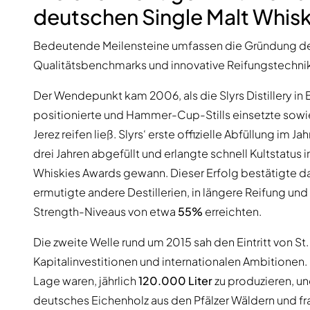
deutschen Single Malt Whis
Bedeutende Meilensteine umfassen die Gründung dediz
Qualitätsbenchmarks und innovative Reifungstechniken
Der Wendepunkt kam 2006, als die Slyrs Distillery in 
positionierte und Hammer-Cup-Stills einsetzte sowie
Jerez reifen ließ. Slyrs‘ erste offizielle Abfüllung im 
drei Jahren abgefüllt und erlangte schnell Kultstatu
Whiskies Awards gewann. Dieser Erfolg bestätigte d
ermutigte andere Destillerien, in längere Reifung un
Strength-Niveaus von etwa
55%
erreichten.
Die zweite Welle rund um 2015 sah den Eintritt von St
Kapitalinvestitionen und internationalen Ambitionen. St
Lage waren, jährlich
120.000 Liter
zu produzieren, und
deutsches Eichenholz aus den Pfälzer Wäldern und f