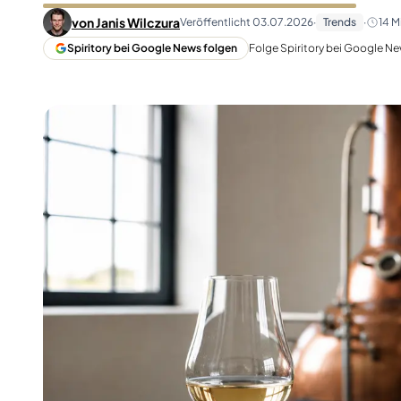
Taiwan
Glendronach
von
Janis Wilczura
Veröffentlicht
03.07.2026
·
Trends
·
14
Mi
Vereinigte Staaten
Highland Park
Spiritory bei Google News folgen
Folge Spiritory bei Google Ne
Redbreast
Marken
Royal Salute
Ardbeg
Springbank
Dalmore
Glenfiddich
Bourbon & Amerikanisch
Hibiki
Blanton's
Johnnie Walker
Booker's
Laphroaig
Eagle Rare
Macallan
Jack Daniel's
Midleton
Jim Beam
Springbank
Maker's Mark
Yamazaki
Michter's
Pappy Van Winkle
Top-Angebote
Weller
Hot Deals
Woodford Reserve
Unter 50€
50-100€
Spirituosen & Rum