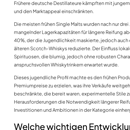
Frühere deutsche Destillateure kämpften mit jungem
und den Marktappeal einschränkten.
Die meisten frühen Single Malts wurden nach nur drei
mangelnder Lagerkapazitäten für längere Reifung abg
40%, der die Jugendlichkeit maskierte, jedoch auch 
älteren Scotch-Whiskys reduzierte. Der Einfluss loka
Spirituosen, die blumig, jedoch ohne robusten Chara
anspruchsvollen Whiskytrinkern erwartet wurde.
Dieses jugendliche Profil machte es den frühen Produ
Premiumpreise zu erzielen, was ihre Verkäufe weitge
beschränkte, die bereit waren, experimentelle Stile 
Herausforderungen die Notwendigkeit längerer Reifu
Investitionen und Ambitionen in der Kategorie einhe
Welche wichtigen Entwickl