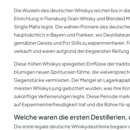
Die Wurzeln des deutschen Whiskys reichen bis in die
Einrichtung in Flensburg Grain Whisky und Blended Ma
Single Malts legte. Die wahren Pioniere des deutschen
hauptsächlich in Bayern und Franken, wo Destillateu
gemälzter Gerste und Pot Stills zu experimentieren. 
verkauft und waren aufgrund der begrenzten Reifung
Diese frühen Whiskys spiegelten Einflüsse der tradi
blumigen neuen Spirituosen führte, die vielversprech
Gegenstücke vermissten. Der Mangel an Lagerkapazitä
meisten Whiskys jung gebottelt wurden, was ihre Kom
zukünftige Verfeinerungen legte. Diese Periode mar
auf Experimentierfreudigkeit traf und die Bühne für 
Welche waren die ersten Destillerien,
Die erste legale deutsche Whiskydestillerie begann i