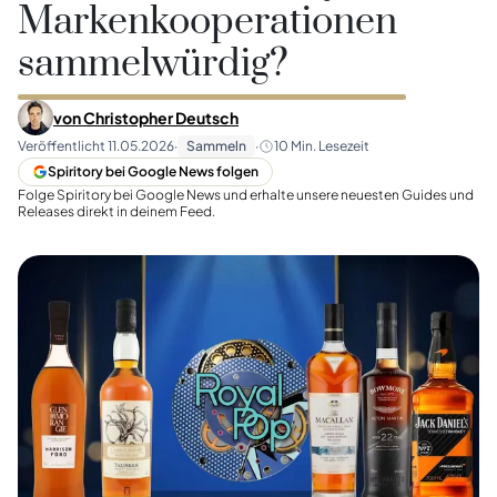
Markenkooperationen
sammelwürdig?
von
Christopher Deutsch
Veröffentlicht
11.05.2026
·
Sammeln
·
10
Min. Lesezeit
Spiritory bei Google News folgen
Folge Spiritory bei Google News und erhalte unsere neuesten Guides und
Releases direkt in deinem Feed.