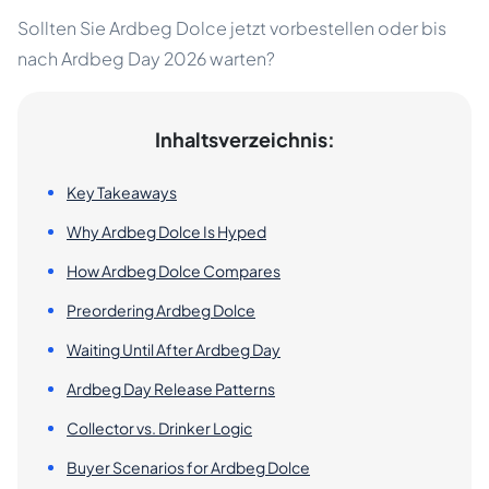
Sollten Sie Ardbeg Dolce jetzt vorbestellen oder bis
nach Ardbeg Day 2026 warten?
Inhaltsverzeichnis:
Key Takeaways
Why Ardbeg Dolce Is Hyped
How Ardbeg Dolce Compares
Preordering Ardbeg Dolce
Waiting Until After Ardbeg Day
Ardbeg Day Release Patterns
Collector vs. Drinker Logic
Buyer Scenarios for Ardbeg Dolce