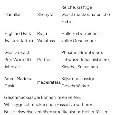
Reiche, kräftige
Macallan
Sherryfass
Geschmäcker, natürliche
Farbe
Highland Park
Rioja
Helle Farbe, reicher,
Twisted Tattoo
Weinfass
voller Geschmack
GlenDronach
Pflaume, Brombeere,
Port Wood 10
Portfass
schwarze Johannisbeere,
Jahre alt
Kirsche, Sultaninen
Amrut Madeira
Süße und nussige
Madeirafass
Cask
Geschmäcker
Geschmacksräder können Ihnen helfen,
Whiskygeschmäcker nach Fassart zu sortieren.
Beispielsweise verleihen amerikanische Eichenfässer