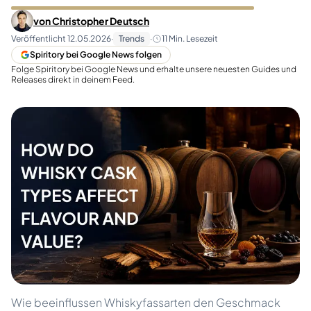
von
Christopher Deutsch
Veröffentlicht
12.05.2026
·
Trends
·
11
Min. Lesezeit
Spiritory bei Google News folgen
Folge Spiritory bei Google News und erhalte unsere neuesten Guides und
Releases direkt in deinem Feed.
Wie beeinflussen Whiskyfassarten den Geschmack