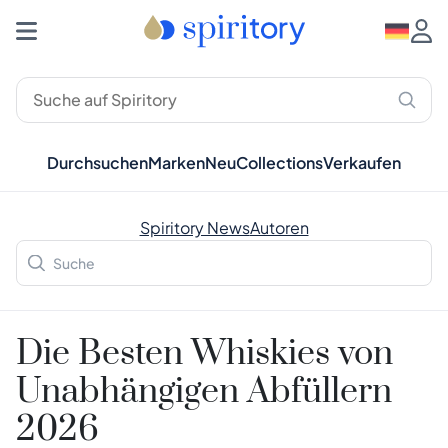
Durchsuchen
Marken
Neu
Collections
Verkaufen
Spiritory News
Autoren
Die Besten Whiskies von
Unabhängigen Abfüllern
2026