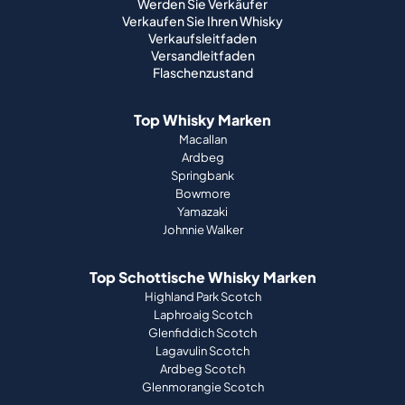
Werden Sie Verkäufer
Verkaufen Sie Ihren Whisky
Verkaufsleitfaden
Versandleitfaden
Flaschenzustand
Top Whisky Marken
Macallan
Ardbeg
Springbank
Bowmore
Yamazaki
Johnnie Walker
Top Schottische Whisky Marken
Highland Park Scotch
Laphroaig Scotch
Glenfiddich Scotch
Lagavulin Scotch
Ardbeg Scotch
Glenmorangie Scotch