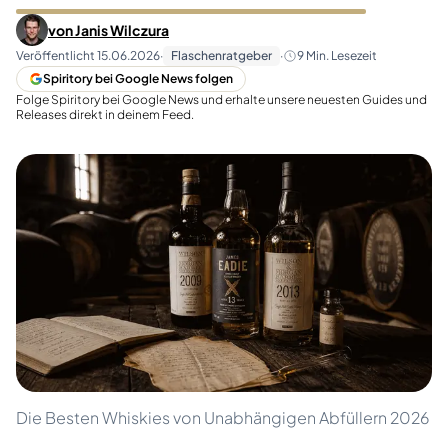
von
Janis Wilczura
Veröffentlicht
15.06.2026
·
Flaschenratgeber
·
9
Min. Lesezeit
Spiritory bei Google News folgen
Folge Spiritory bei Google News und erhalte unsere neuesten Guides und
Releases direkt in deinem Feed.
Die Besten Whiskies von Unabhängigen Abfüllern 2026