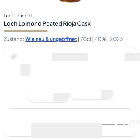
Loch Lomond
Loch Lomond Peated Rioja Cask
Zustand
:
Wie neu & ungeöffnet
|
70cl |
40%
| 2025
Jetzt kaufen für
inklusive Versand
--
Gebot
Jetzt kaufen
abgeben
Letzter Verkauf
:
Noch keine
Marktdaten anzeigen
(
..
)
Verkäufe