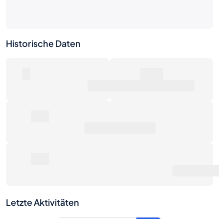
Historische Daten
0
26€
Anzahl der Verkäufe
Marktwert
0€
Durchschnittspreis
0€
Preisentwicklung
·
ggü. Einzelhandelspreis
Letzte Aktivitäten