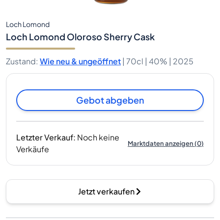
Loch Lomond
Loch Lomond Oloroso Sherry Cask
Zustand
:
Wie neu & ungeöffnet
|
70cl |
40%
| 2025
Gebot abgeben
Letzter Verkauf
:
Noch keine
Marktdaten anzeigen
(
0
)
Verkäufe
Jetzt verkaufen