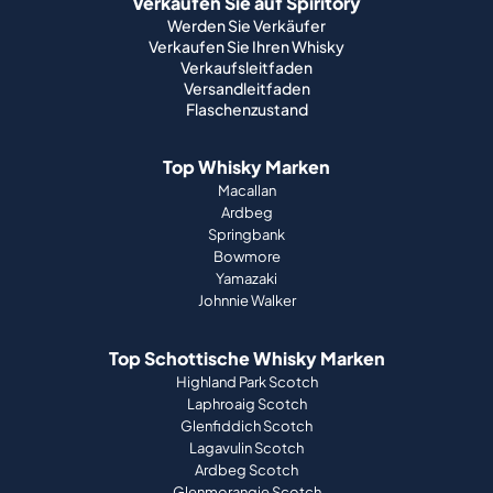
Verkaufen Sie auf Spiritory
Werden Sie Verkäufer
Verkaufen Sie Ihren Whisky
Verkaufsleitfaden
Versandleitfaden
Flaschenzustand
Top Whisky Marken
Macallan
Ardbeg
Springbank
Bowmore
Yamazaki
Johnnie Walker
Top Schottische Whisky Marken
Highland Park Scotch
Laphroaig Scotch
Glenfiddich Scotch
Lagavulin Scotch
Ardbeg Scotch
Glenmorangie Scotch