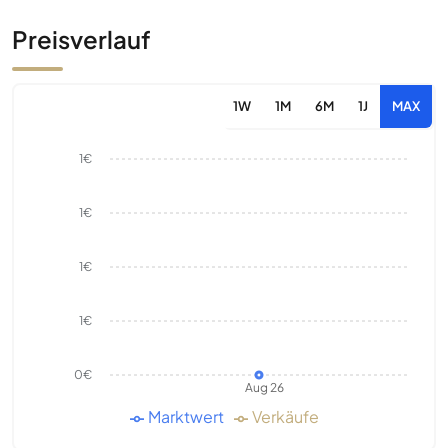
Preisverlauf
1W
1M
6M
1J
MAX
1€
1€
1€
1€
0€
Aug 26
Marktwert
Verkäufe