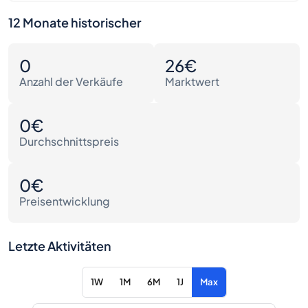
12 Monate historischer
0
26€
Anzahl der Verkäufe
Marktwert
0€
Durchschnittspreis
0€
Preisentwicklung
Letzte Aktivitäten
1W
1M
6M
1J
Max