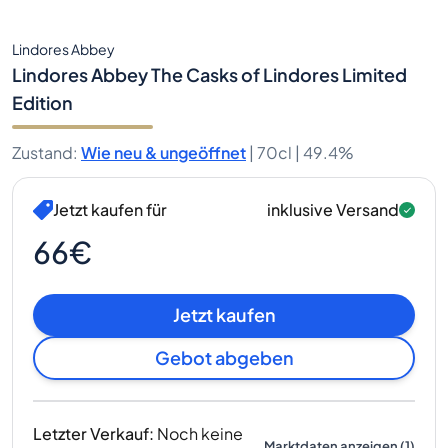
Lindores Abbey
Lindores Abbey The Casks of Lindores Limited
Edition
Zustand
:
Wie neu & ungeöffnet
|
70cl |
49.4%
Jetzt kaufen für
inklusive Versand
66€
Jetzt kaufen
Gebot abgeben
Letzter Verkauf
:
Noch keine
Marktdaten anzeigen
(
1
)