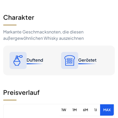
Charakter
Markante Geschmacksnoten, die diesen
außergewöhnlichen Whisky auszeichnen
Duftend
Geröstet
Preisverlauf
1W
1M
6M
1J
MAX