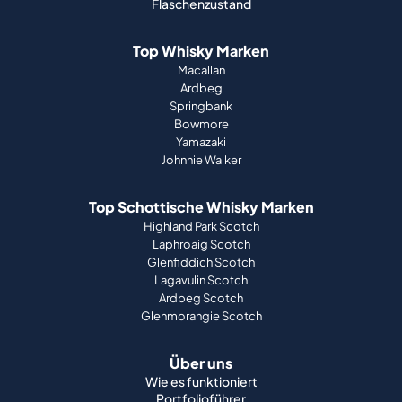
Flaschenzustand
Top Whisky Marken
Macallan
Ardbeg
Springbank
Bowmore
Yamazaki
Johnnie Walker
Top Schottische Whisky Marken
Highland Park Scotch
Laphroaig Scotch
Glenfiddich Scotch
Lagavulin Scotch
Ardbeg Scotch
Glenmorangie Scotch
Über uns
Wie es funktioniert
Portfolioführer