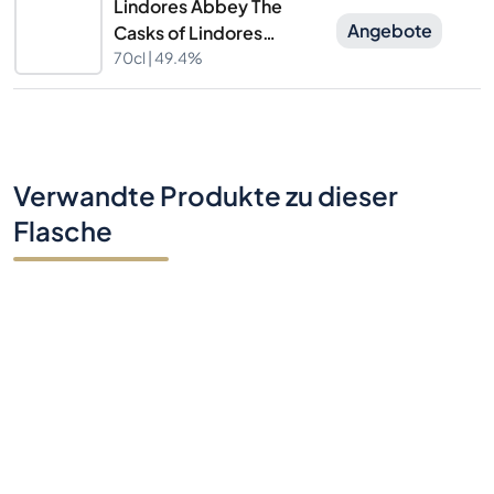
Lindores Abbey The
Angebote
Casks of Lindores
Limited Edition
70cl |
49.4%
Verwandte Produkte zu dieser
Flasche