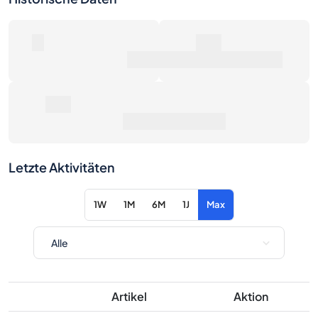
0
0€
Anzahl der Verkäufe
Marktwert
0€
Durchschnittspreis
Letzte Aktivitäten
1W
1M
6M
1J
Max
Artikel
Aktion