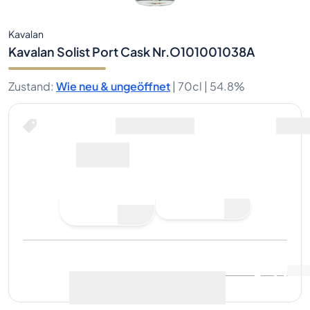
Kavalan
Kavalan Solist Port Cask Nr.O101001038A
Zustand
:
Wie neu & ungeöffnet
|
70cl |
54.8%
Jetzt kaufen für
inklusive Versand
136€
Gebot
Jetzt kaufen
abgeben
Letzter Verkauf
:
Noch keine
Marktdaten anzeigen
(
..
)
Verkäufe