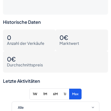
Historische Daten
0
0€
Anzahl der Verkäufe
Marktwert
0€
Durchschnittspreis
Letzte Aktivitäten
1W
1M
6M
1J
Max