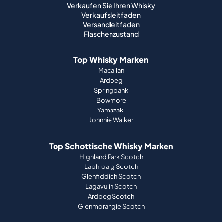
Verkaufen Sie Ihren Whisky
Verkaufsleitfaden
Versandleitfaden
Flaschenzustand
Top Whisky Marken
Macallan
Ardbeg
Springbank
Bowmore
Yamazaki
Johnnie Walker
Top Schottische Whisky Marken
Highland Park Scotch
Laphroaig Scotch
Glenfiddich Scotch
Lagavulin Scotch
Ardbeg Scotch
Glenmorangie Scotch