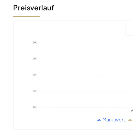
Preisverlauf
1€
1€
1€
1€
0€
A
Marktwert