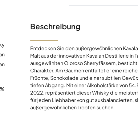
Beschreibung
ky
Entdecken Sie den außergewöhnlichen Kavalan 
an
Malt aus der innovativen Kavalan Destillerie in
ausgewählten Oloroso Sherryfässern, besticht
an
Charakter. Am Gaumen entfaltet er eine reich
0
Früchte, Schokolade und einer subtilen Gewür
tiefen Abgang. Mit einer Alkoholstärke von 54.
8%
2022, repräsentiert dieser Whisky die meister
für jeden Liebhaber von gut ausbalancierten, s
außergewöhnlichen Tropfen suchen.