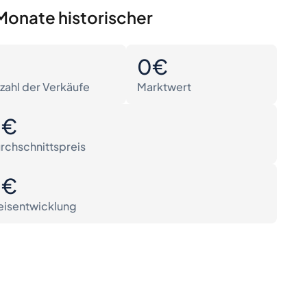
Monate historischer
0
0€
zahl der Verkäufe
Marktwert
0€
rchschnittspreis
0€
eisentwicklung