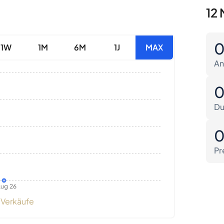
12 
1W
1M
6M
1J
MAX
An
Du
Pr
ug 26
Verkäufe