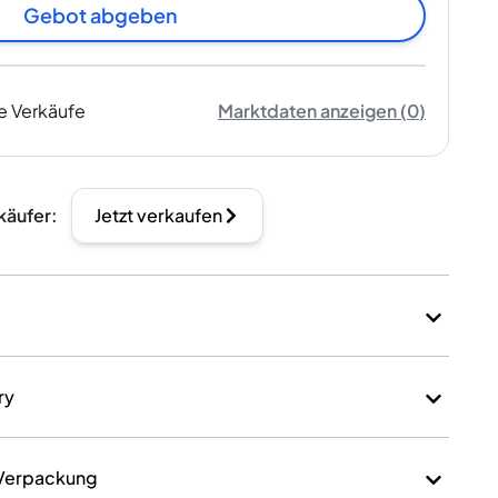
Gebot abgeben
e Verkäufe
Marktdaten anzeigen
(
0
)
käufer
:
Jetzt verkaufen
ry
 Verpackung