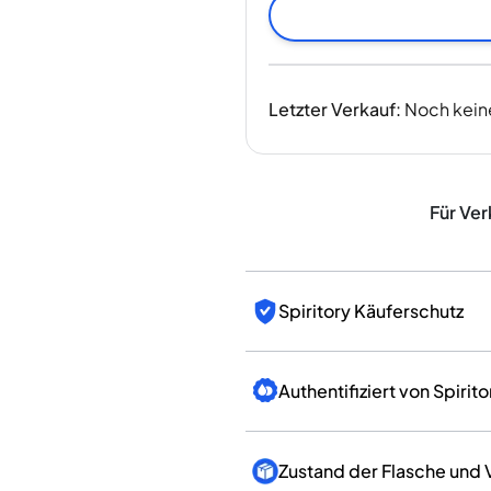
Indien
Taiwan
China
Korea
Letzter Verkauf
:
Noch kein
Amerika & Karibik
Vereinigte Staaten
Kanada
Mexiko
Für Ver
Jamaika
Guyana
Barbados
Spiritory Käuferschutz
Authentifiziert von Spirito
Zustand der Flasche und