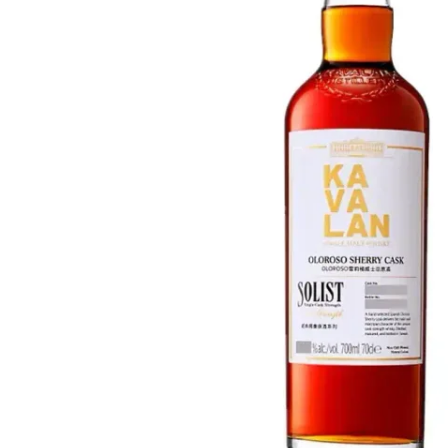
Taiwan
Glendronach
Vereinigte Staaten
Highland Park
Redbreast
Marken
Royal Salute
Ardbeg
Springbank
Dalmore
Glenfiddich
Bourbon & Amerikanisch
Hibiki
Blanton's
Johnnie Walker
Booker's
Laphroaig
Eagle Rare
Macallan
Jack Daniel's
Midleton
Jim Beam
Springbank
Maker's Mark
Yamazaki
Michter's
Pappy Van Winkle
Top-Angebote
Weller
Hot Deals
Woodford Reserve
Unter 50€
50-100€
Spirituosen & Rum