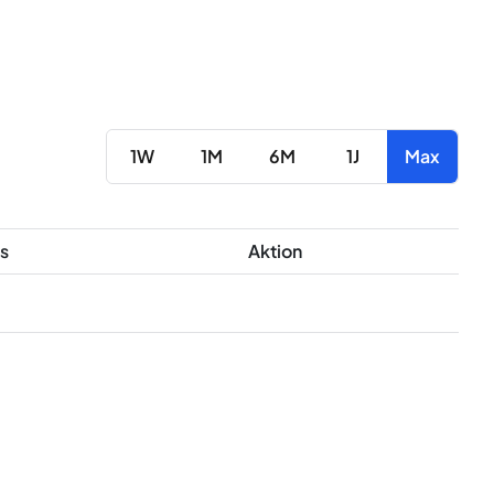
1W
1M
6M
1J
Max
s
Aktion