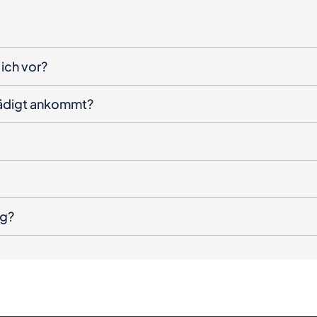
ich vor?
hädigt ankommt?
ng?