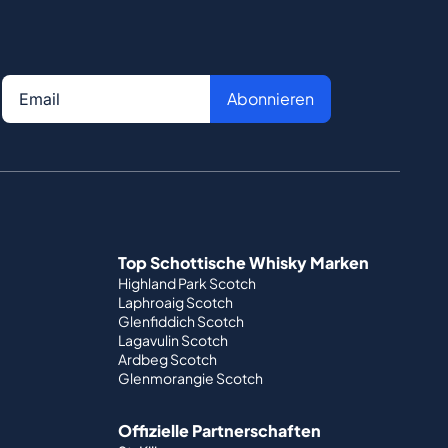
Abonnieren
Top Schottische Whisky Marken
Highland Park Scotch
Laphroaig Scotch
Glenfiddich Scotch
Lagavulin Scotch
Ardbeg Scotch
Glenmorangie Scotch
Offizielle Partnerschaften