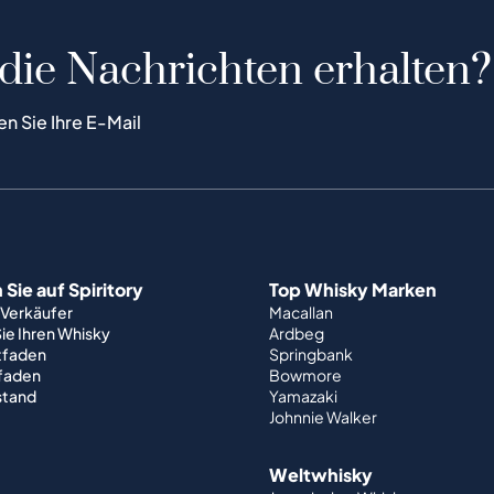
 die Nachrichten erhalten?
en Sie Ihre E-Mail
Sie auf Spiritory
Top Whisky Marken
 Verkäufer
Macallan
ie Ihren Whisky
Ardbeg
tfaden
Springbank
tfaden
Bowmore
stand
Yamazaki
Johnnie Walker
Weltwhisky