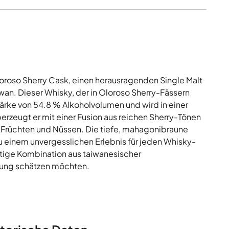
oroso Sherry Cask, einen herausragenden Single Malt
iwan. Dieser Whisky, der in Oloroso Sherry-Fässern
tärke von 54.8 % Alkoholvolumen und wird in einer
zeugt er mit einer Fusion aus reichen Sherry-Tönen
Früchten und Nüssen. Die tiefe, mahagonibraune
u einem unvergesslichen Erlebnis für jeden Whisky-
artige Kombination aus taiwanesischer
ifung schätzen möchten.