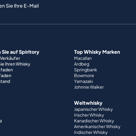
en Sie Ihre E-Mail
Sie auf Spiritory
Top Whisky Marken
 Verkäufer
Macallan
ie Ihren Whisky
Ardbeg
tfaden
Springbank
tfaden
Bowmore
stand
Yamazaki
Johnnie Walker
Weltwhisky
Japanischer Whisky
Irischer Whisky
z
Kanadischer Whisky
Amerikanischer Whisky
Indischer Whisky