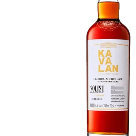
Taiwan
Glendronach
Vereinigte Staaten
Highland Park
Redbreast
Marken
Royal Salute
Ardbeg
Springbank
Dalmore
Glenfiddich
Bourbon & Amerikanisch
Hibiki
Blanton's
Johnnie Walker
Booker's
Laphroaig
Eagle Rare
Macallan
Jack Daniel's
Midleton
Jim Beam
Springbank
Maker's Mark
Yamazaki
Michter's
Pappy Van Winkle
Top-Angebote
Weller
Hot Deals
Woodford Reserve
Unter 50€
50-100€
Spirituosen & Rum