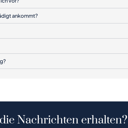
ich vor?
hädigt ankommt?
ng?
 die Nachrichten erhalten?