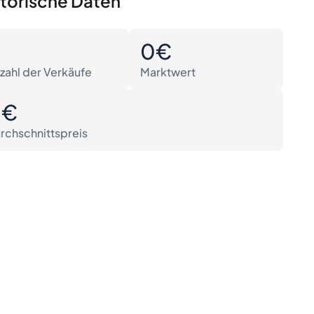
storische Daten
0
0€
zahl der Verkäufe
Marktwert
0€
rchschnittspreis