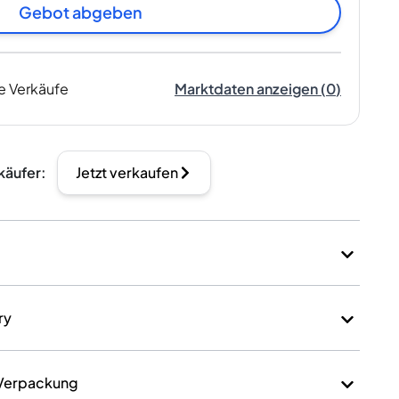
Gebot abgeben
e Verkäufe
Marktdaten anzeigen
(
0
)
käufer
:
Jetzt verkaufen
ry
 Verpackung