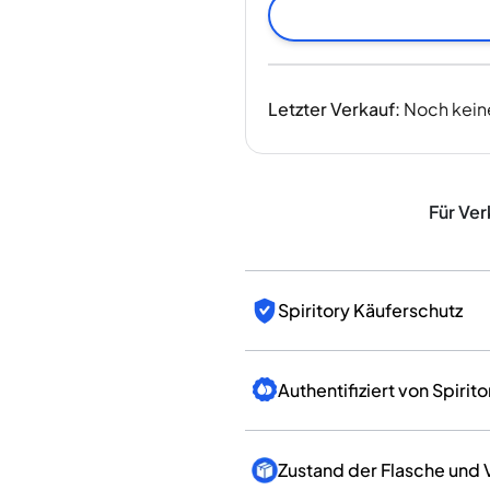
Indien
Taiwan
China
Korea
Letzter Verkauf
:
Noch kein
Amerika & Karibik
Vereinigte Staaten
Kanada
Mexiko
Für Ver
Jamaika
Guyana
Barbados
Spiritory Käuferschutz
Authentifiziert von Spirito
Zustand der Flasche und