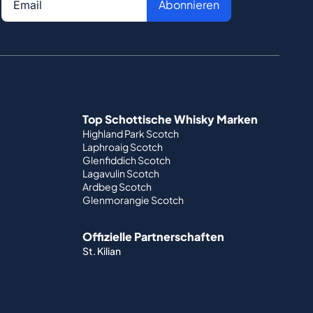
Abonnieren
Top Schottische Whisky Marken
Highland Park Scotch
Laphroaig Scotch
Glenfiddich Scotch
Lagavulin Scotch
Ardbeg Scotch
Glenmorangie Scotch
Offizielle Partnerschaften
St. Kilian