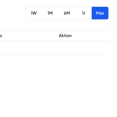
1W
1M
6M
1J
Max
s
Aktion