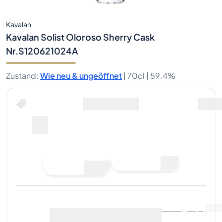
Kavalan
Kavalan Solist Oloroso Sherry Cask
Nr.S120621024A
Zustand
:
Wie neu & ungeöffnet
|
70cl |
59.4%
Gebot abgeben
Letzter Verkauf
:
Noch keine
Marktdaten anzeigen
(
..
)
Verkäufe
Jetzt verkaufen