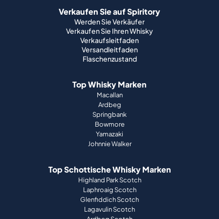
Versandleitfaden
Flaschenzustand
Top Whisky Marken
Macallan
Ardbeg
Springbank
Bowmore
Yamazaki
Johnnie Walker
Top Schottische Whisky Marken
Highland Park Scotch
Laphroaig Scotch
Glenfiddich Scotch
Lagavulin Scotch
Ardbeg Scotch
Glenmorangie Scotch
Über uns
Wie es funktioniert