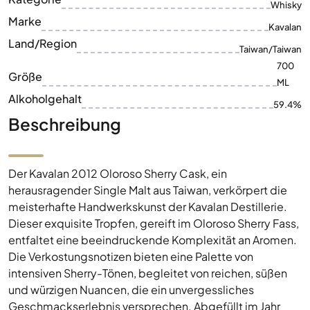
Größe
ML
Alkoholgehalt
59.4%
Beschreibung
Der Kavalan 2012 Oloroso Sherry Cask, ein
herausragender Single Malt aus Taiwan, verkörpert die
meisterhafte Handwerkskunst der Kavalan Destillerie.
Dieser exquisite Tropfen, gereift im Oloroso Sherry Fass,
entfaltet eine beeindruckende Komplexität an Aromen.
Die Verkostungsnotizen bieten eine Palette von
intensiven Sherry-Tönen, begleitet von reichen, süßen
und würzigen Nuancen, die ein unvergessliches
Geschmackserlebnis versprechen. Abgefüllt im Jahr
2018 mit einer beeindruckenden Stärke von 59.4 % Vol.,
ist dieser Whisky eine absolute Rarität. Mit seiner 700-
ml-Flasche stellt der Kavalan 2012 Oloroso Sherry Cask
eine wertvolle Ergänzung für Sammler und Kenner dar.