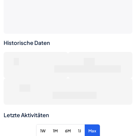
Historische Daten
0
0€
Anzahl der Verkäufe
Marktwert
0€
Durchschnittspreis
Letzte Aktivitäten
1W
1M
6M
1J
Max