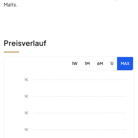
Malts.
Preisverlauf
1W
1M
6M
1J
MAX
1€
1€
1€
1€