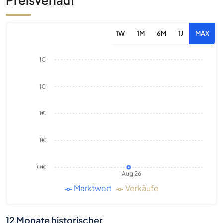
Preisverlauf
1W
1M
6M
1J
MAX
1€
1€
1€
1€
0€
Aug 26
Marktwert
Verkäufe
12 Monate historischer