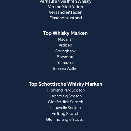
Verkaufen Sie Ihren Whisky
Verkaufsleitfaden
Versandleitfaden
Flaschenzustand
Top Whisky Marken
Macallan
Ardbeg
Springbank
Bowmore
Yamazaki
Johnnie Walker
Top Schottische Whisky Marken
Highland Park Scotch
Laphroaig Scotch
Glenfiddich Scotch
Lagavulin Scotch
Ardbeg Scotch
Glenmorangie Scotch