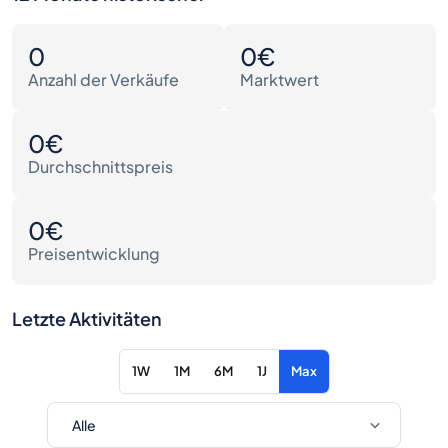
0
0€
Anzahl der Verkäufe
Marktwert
0€
Durchschnittspreis
0€
Preisentwicklung
Letzte Aktivitäten
1W
1M
6M
1J
Max