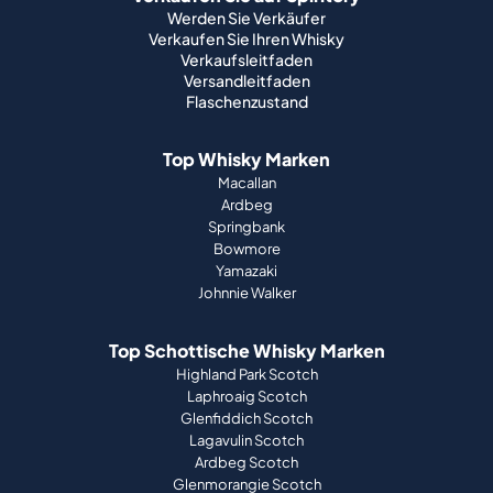
Werden Sie Verkäufer
Verkaufen Sie Ihren Whisky
Verkaufsleitfaden
Versandleitfaden
Flaschenzustand
Top Whisky Marken
Macallan
Ardbeg
Springbank
Bowmore
Yamazaki
Johnnie Walker
Top Schottische Whisky Marken
Highland Park Scotch
Laphroaig Scotch
Glenfiddich Scotch
Lagavulin Scotch
Ardbeg Scotch
Glenmorangie Scotch