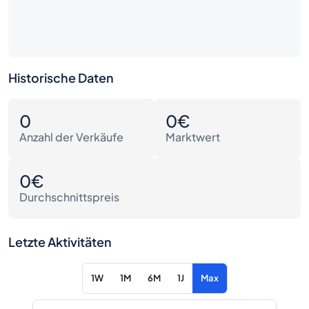
Historische Daten
0
0€
Anzahl der Verkäufe
Marktwert
0€
Durchschnittspreis
Letzte Aktivitäten
1W
1M
6M
1J
Max