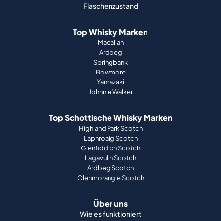
Flaschenzustand
Top Whisky Marken
Macallan
Ardbeg
Springbank
Bowmore
Yamazaki
Johnnie Walker
Top Schottische Whisky Marken
Highland Park Scotch
Laphroaig Scotch
Glenfiddich Scotch
Lagavulin Scotch
Ardbeg Scotch
Glenmorangie Scotch
Über uns
Wie es funktioniert