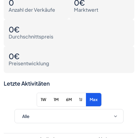
0
0€
Anzahl der Verkäufe
Marktwert
0€
Durchschnittspreis
0€
Preisentwicklung
Letzte Aktivitäten
1W
1M
6M
1J
Max