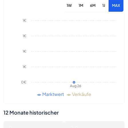
1W
1M
6M
1J
MAX
1€
1€
1€
1€
0€
Aug 26
Marktwert
Verkäufe
12 Monate historischer