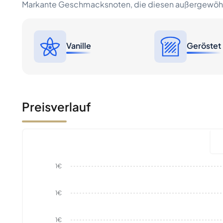
Markante Geschmacksnoten, die diesen außergewöhn
Vanille
Geröstet
Preisverlauf
1€
1€
1€