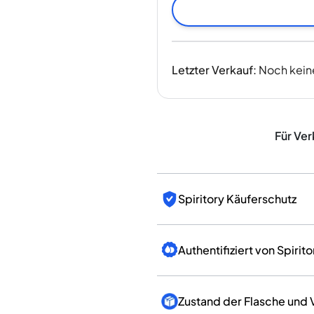
Indien
Taiwan
China
Korea
Letzter Verkauf
:
Noch kein
Amerika & Karibik
Vereinigte Staaten
Kanada
Mexiko
Für Ver
Jamaika
Guyana
Barbados
Spiritory Käuferschutz
Authentifiziert von Spirito
Zustand der Flasche und