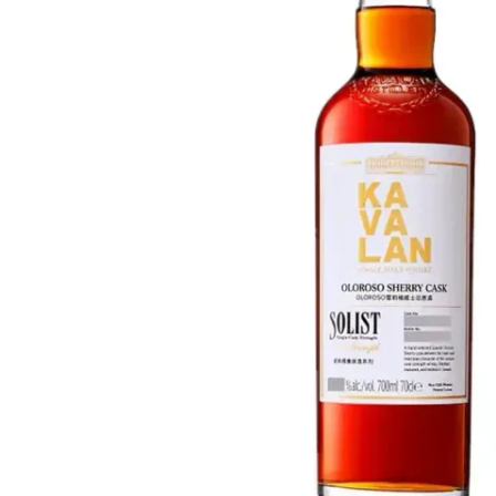
Taiwan
Glendronach
Vereinigte Staaten
Highland Park
Redbreast
Marken
Royal Salute
Ardbeg
Springbank
Dalmore
Glenfiddich
Bourbon & Amerikanisch
Hibiki
Blanton's
Johnnie Walker
Booker's
Laphroaig
Eagle Rare
Macallan
Jack Daniel's
Midleton
Jim Beam
Springbank
Maker's Mark
Yamazaki
Michter's
Pappy Van Winkle
Top-Angebote
Weller
Hot Deals
Woodford Reserve
Unter 50€
50-100€
Spirituosen & Rum