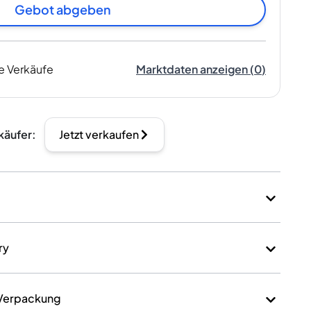
Gebot abgeben
e Verkäufe
Marktdaten anzeigen
(
0
)
käufer
:
Jetzt verkaufen
ry
 Verpackung