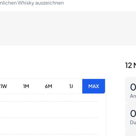
lichen Whisky auszeichnen
12 
1W
1M
6M
1J
MAX
An
Du