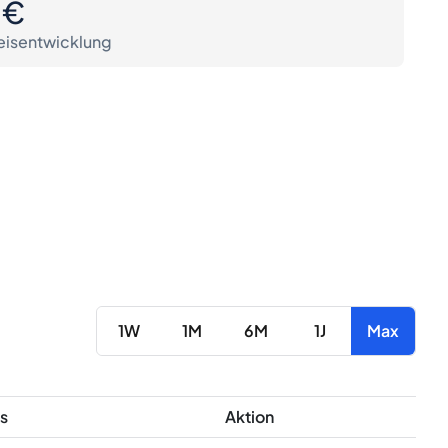
0€
eisentwicklung
1W
1M
6M
1J
Max
s
Aktion