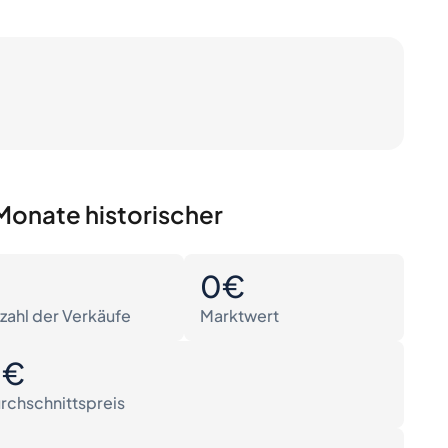
Monate historischer
0
0€
zahl der Verkäufe
Marktwert
0€
rchschnittspreis