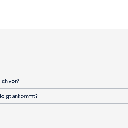
ich vor?
hädigt ankommt?