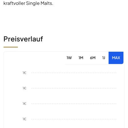
kraftvoller Single Malts.
Preisverlauf
1W
1M
6M
1J
MAX
1€
1€
1€
1€