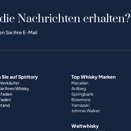
 die Nachrichten erhalten?
en Sie Ihre E-Mail
Sie auf Spiritory
Top Whisky Marken
 Verkäufer
Macallan
ie Ihren Whisky
Ardbeg
tfaden
Springbank
tfaden
Bowmore
stand
Yamazaki
Johnnie Walker
Weltwhisky