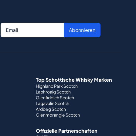
Abonnieren
Top Schottische Whisky Marken
Highland Park Scotch
Laphroaig Scotch
Glenfiddich Scotch
Lagavulin Scotch
Ardbeg Scotch
Glenmorangie Scotch
Offizielle Partnerschaften