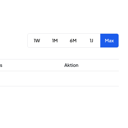
1W
1M
6M
1J
Max
s
Aktion