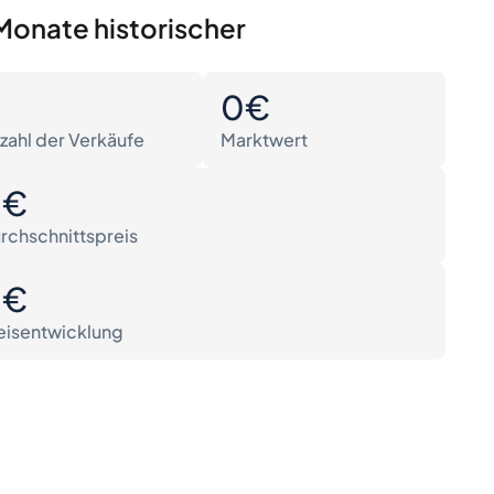
Monate historischer
0
0€
zahl der Verkäufe
Marktwert
0€
rchschnittspreis
0€
eisentwicklung