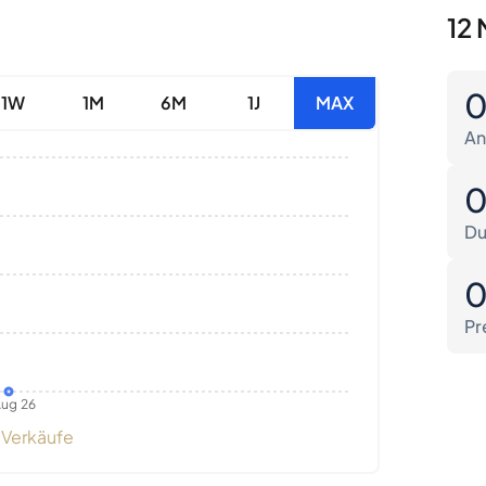
12 
1W
1M
6M
1J
MAX
An
Du
Pr
ug 26
Verkäufe