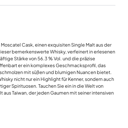
Moscatel Cask, einen exquisiten Single Malt aus der
Dieser bemerkenswerte Whisky, verfeinert in erlesenen
äftige Stärke von 56.3 % Vol. und die präzise
offenbart er ein komplexes Geschmacksprofil, das
rschmolzen mit süßen und blumigen Nuancen bietet.
hisky nicht nur ein Highlight für Kenner, sondern auch
iger Spirituosen. Tauchen Sie ein in die Welt von
t aus Taiwan, der jeden Gaumen mit seiner intensiven