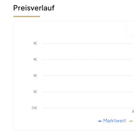
Preisverlauf
1€
1€
1€
1€
0€
A
Marktwert