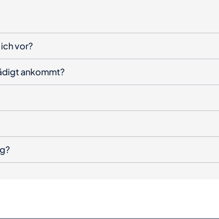
ich vor?
hädigt ankommt?
ng?