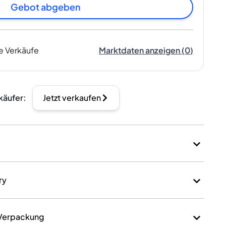
Gebot abgeben
e Verkäufe
Marktdaten anzeigen
(
0
)
käufer
:
Jetzt verkaufen
ry
 Verpackung