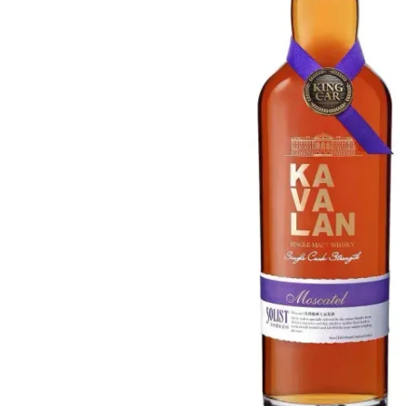
Taiwan
Glendronach
Vereinigte Staaten
Highland Park
Redbreast
Marken
Royal Salute
Ardbeg
Springbank
Dalmore
Glenfiddich
Bourbon & Amerikanisch
Hibiki
Blanton's
Johnnie Walker
Booker's
Laphroaig
Eagle Rare
Macallan
Jack Daniel's
Midleton
Jim Beam
Springbank
Maker's Mark
Yamazaki
Michter's
Pappy Van Winkle
Top-Angebote
Weller
Hot Deals
Woodford Reserve
Unter 50€
50-100€
Spirituosen & Rum