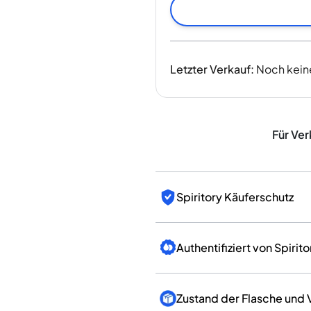
Indien
Taiwan
China
Korea
Letzter Verkauf
:
Noch kein
Amerika & Karibik
Vereinigte Staaten
Kanada
Mexiko
Für Ver
Jamaika
Guyana
Barbados
Spiritory Käuferschutz
Authentifiziert von Spirito
Zustand der Flasche und