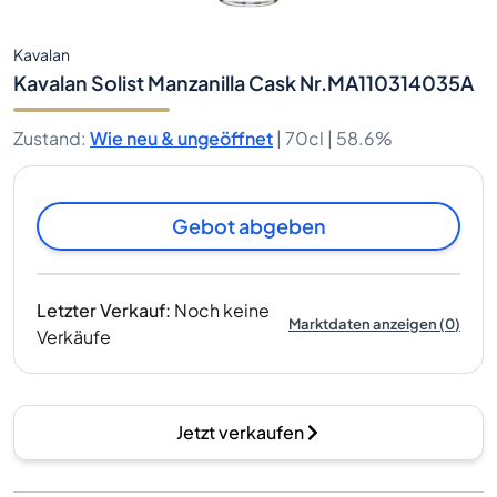
Kavalan
Kavalan Solist Manzanilla Cask Nr.MA110314035A
Zustand
:
Wie neu & ungeöffnet
|
70cl |
58.6%
Gebot abgeben
Letzter Verkauf
:
Noch keine
Marktdaten anzeigen
(
0
)
Verkäufe
Jetzt verkaufen