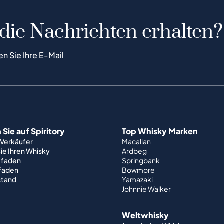
 die Nachrichten erhalten?
en Sie Ihre E-Mail
Sie auf Spiritory
Top Whisky Marken
 Verkäufer
Macallan
ie Ihren Whisky
Ardbeg
tfaden
Springbank
tfaden
Bowmore
stand
Yamazaki
Johnnie Walker
Weltwhisky