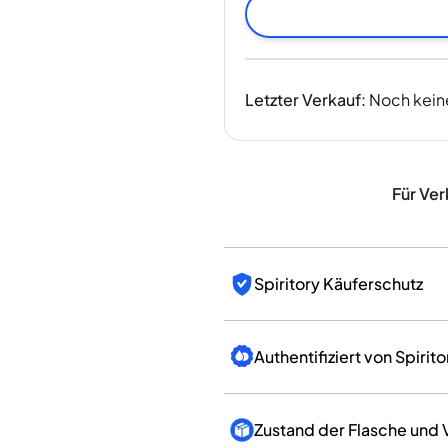
Indien
Taiwan
China
Korea
Letzter Verkauf
:
Noch kein
Amerika & Karibik
Vereinigte Staaten
Kanada
Mexiko
Für Ver
Jamaika
Guyana
Barbados
Spiritory Käuferschutz
Authentifiziert von Spirito
Zustand der Flasche und