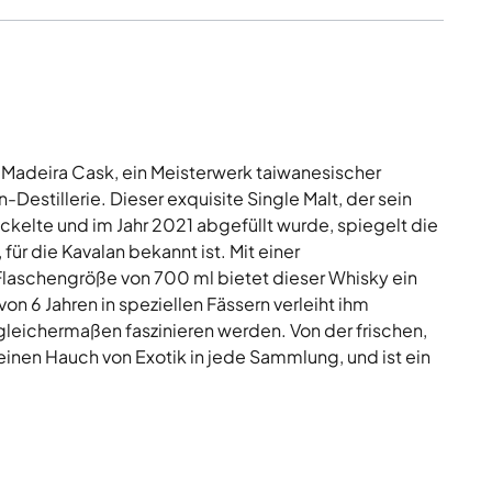
 Madeira Cask, ein Meisterwerk taiwanesischer
estillerie. Dieser exquisite Single Malt, der sein
kelte und im Jahr 2021 abgefüllt wurde, spiegelt die
für die Kavalan bekannt ist. Mit einer
laschengröße von 700 ml bietet dieser Whisky ein
on 6 Jahren in speziellen Fässern verleiht ihm
leichermaßen faszinieren werden. Von der frischen,
einen Hauch von Exotik in jede Sammlung, und ist ein