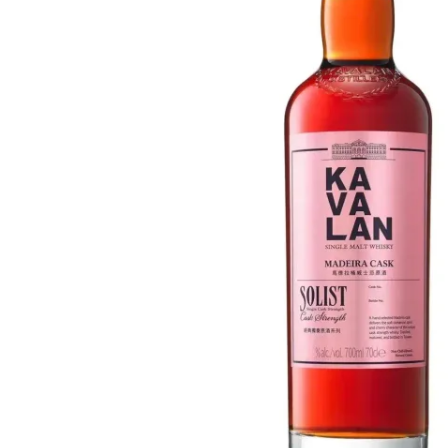
Taiwan
Glendronach
Vereinigte Staaten
Highland Park
Redbreast
Marken
Royal Salute
Ardbeg
Springbank
Dalmore
Glenfiddich
Bourbon & Amerikanisch
Hibiki
Blanton's
Johnnie Walker
Booker's
Laphroaig
Eagle Rare
Macallan
Jack Daniel's
Midleton
Jim Beam
Springbank
Maker's Mark
Yamazaki
Michter's
Pappy Van Winkle
Top-Angebote
Weller
Hot Deals
Woodford Reserve
Unter 50€
50-100€
Spirituosen & Rum