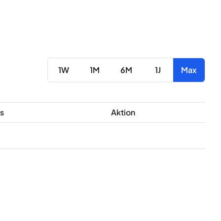
1W
1M
6M
1J
Max
s
Aktion