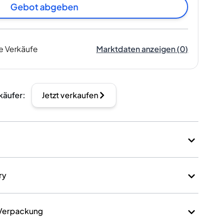
Gebot abgeben
e Verkäufe
Marktdaten anzeigen
(
0
)
käufer
:
Jetzt verkaufen
ry
 Verpackung