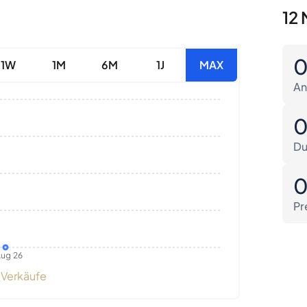
12 
1W
1M
6M
1J
MAX
An
Du
Pr
ug 26
Verkäufe