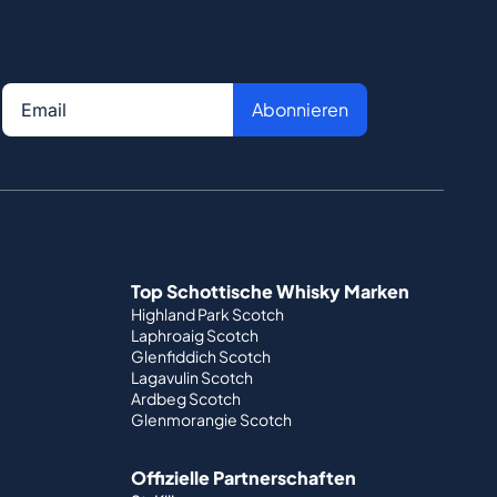
Abonnieren
Top Schottische Whisky Marken
Highland Park Scotch
Laphroaig Scotch
Glenfiddich Scotch
Lagavulin Scotch
Ardbeg Scotch
Glenmorangie Scotch
Offizielle Partnerschaften