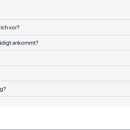
ich vor?
hädigt ankommt?
ng?