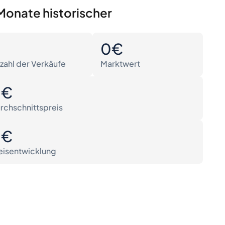
Monate historischer
0
0€
zahl der Verkäufe
Marktwert
0€
rchschnittspreis
0€
eisentwicklung