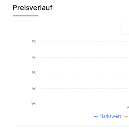
Preisverlauf
1€
1€
1€
1€
0€
A
Marktwert