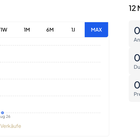
12 
1W
1M
6M
1J
MAX
An
Du
Pr
ug 26
Verkäufe