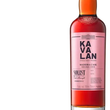
Taiwan
Glendronach
Vereinigte Staaten
Highland Park
Redbreast
Marken
Royal Salute
Ardbeg
Springbank
Dalmore
Glenfiddich
Bourbon & Amerikanisch
Hibiki
Blanton's
Johnnie Walker
Booker's
Laphroaig
Eagle Rare
Macallan
Jack Daniel's
Midleton
Jim Beam
Springbank
Maker's Mark
Yamazaki
Michter's
Pappy Van Winkle
Top-Angebote
Weller
Hot Deals
Woodford Reserve
Unter 50€
50-100€
Spirituosen & Rum