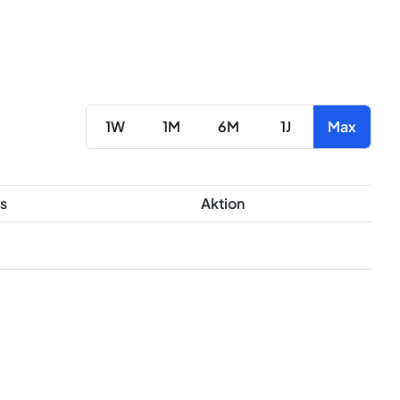
1W
1M
6M
1J
Max
s
Aktion