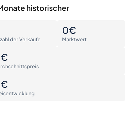
Monate historischer
0
0€
zahl der Verkäufe
Marktwert
0€
rchschnittspreis
0€
eisentwicklung