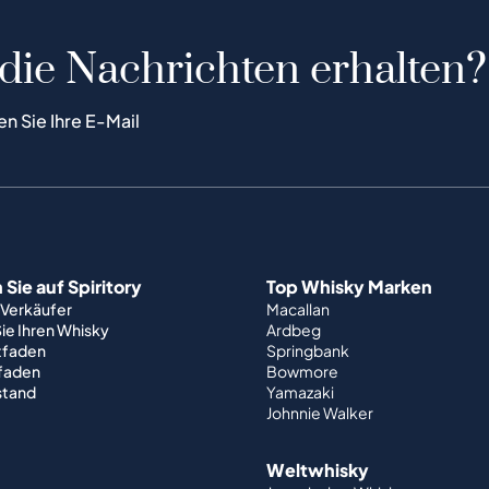
 die Nachrichten erhalten?
en Sie Ihre E-Mail
Sie auf Spiritory
Top Whisky Marken
 Verkäufer
Macallan
ie Ihren Whisky
Ardbeg
tfaden
Springbank
tfaden
Bowmore
stand
Yamazaki
Johnnie Walker
Weltwhisky