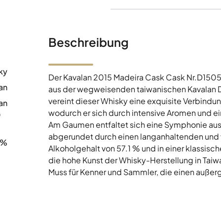
Beschreibung
ky
Der Kavalan 2015 Madeira Cask Cask Nr.D1505
an
aus der wegweisenden taiwanischen Kavalan Des
vereint dieser Whisky eine exquisite Verbindung
an
wodurch er sich durch intensive Aromen und 
0
Am Gaumen entfaltet sich eine Symphonie au
abgerundet durch einen langanhaltenden un
1%
Alkoholgehalt von 57.1 % und in einer klassis
die hohe Kunst der Whisky-Herstellung in Taiw
Muss für Kenner und Sammler, die einen auße