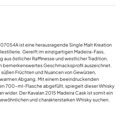
07054A ist eine herausragende Single Malt Kreation
tillerie. Gereift im einzigartigen Madeira-Fass,
 aus östlicher Raffinesse und westlicher Tradition,
ein bemerkenswertes Geschmacksprofil auszeichnet.
s süßen Früchten und Nuancen von Gewürzen,
d warmen Abgang. Mit einem beeindruckenden
chen 700-ml-Flasche abgefüllt, spiegelt dieser Whisky
an wider. Der Kavalan 2015 Madeira Cask ist somit ein
rgewöhnlichen und charakterstarken Whisky suchen.