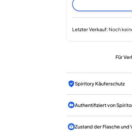
Indien
Taiwan
China
Korea
Letzter Verkauf
:
Noch kein
Amerika & Karibik
Vereinigte Staaten
Kanada
Mexiko
Für Ver
Jamaika
Guyana
Barbados
Spiritory Käuferschutz
Authentifiziert von Spirito
Zustand der Flasche und