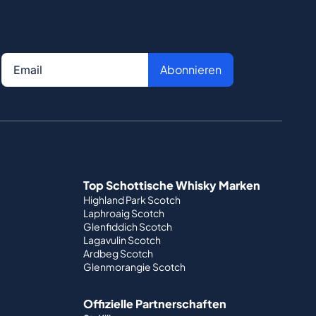
Abonnieren
Top Schottische Whisky Marken
Highland Park Scotch
Laphroaig Scotch
Glenfiddich Scotch
Lagavulin Scotch
Ardbeg Scotch
Glenmorangie Scotch
Offizielle Partnerschaften