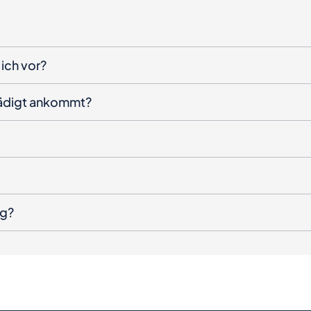
ich vor?
hädigt ankommt?
ng?