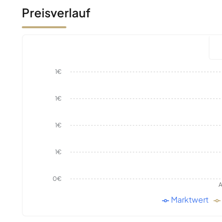
Preisverlauf
1€
1€
1€
1€
0€
A
Marktwert