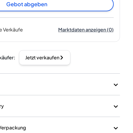
Gebot abgeben
e Verkäufe
Marktdaten anzeigen
(
0
)
käufer
:
Jetzt verkaufen
ry
 Verpackung