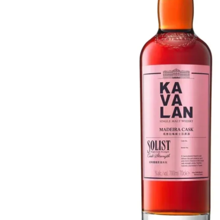
Taiwan
Glendronach
Vereinigte Staaten
Highland Park
Redbreast
Marken
Royal Salute
Ardbeg
Springbank
Dalmore
Glenfiddich
Bourbon & Amerikanisch
Hibiki
Blanton's
Johnnie Walker
Booker's
Laphroaig
Eagle Rare
Macallan
Jack Daniel's
Midleton
Jim Beam
Springbank
Maker's Mark
Yamazaki
Michter's
Pappy Van Winkle
Top-Angebote
Weller
Hot Deals
Woodford Reserve
Unter 50€
50-100€
Spirituosen & Rum