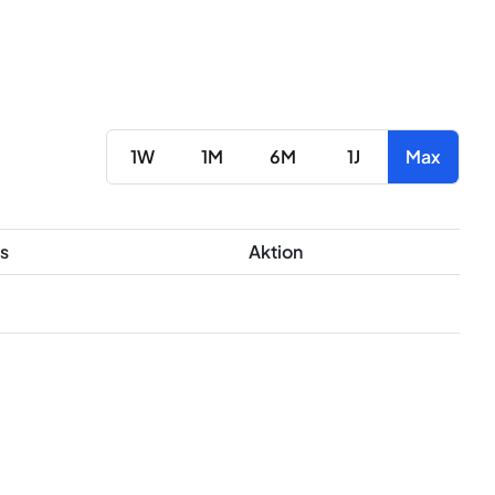
1W
1M
6M
1J
Max
s
Aktion