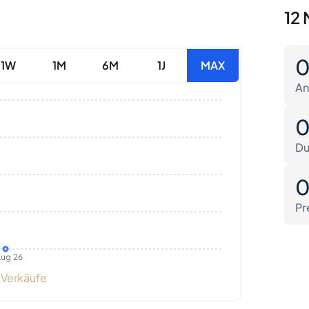
12 
1W
1M
6M
1J
MAX
An
Du
Pr
ug 26
Verkäufe