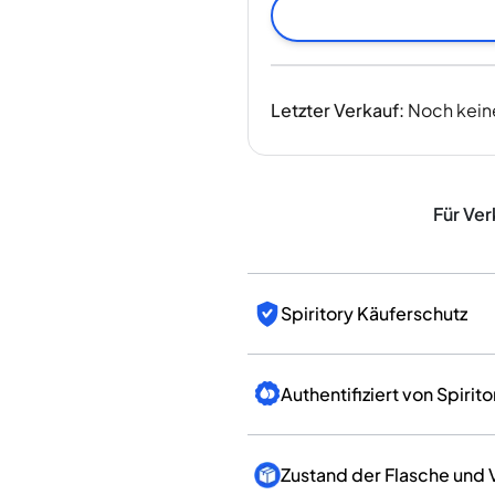
Indien
Taiwan
China
Korea
Letzter Verkauf
:
Noch kein
Amerika & Karibik
Vereinigte Staaten
Kanada
Mexiko
Für Ver
Jamaika
Guyana
Barbados
Spiritory Käuferschutz
Authentifiziert von Spirito
Zustand der Flasche und