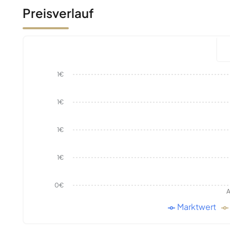
Preisverlauf
1€
1€
1€
1€
0€
A
Marktwert