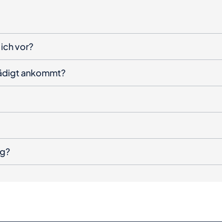
ich vor?
hädigt ankommt?
ng?