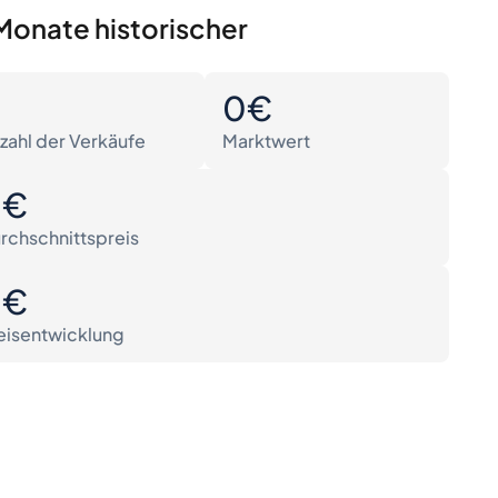
Monate historischer
0
0€
zahl der Verkäufe
Marktwert
0€
rchschnittspreis
0€
eisentwicklung