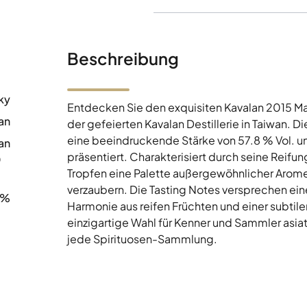
Beschreibung
ky
Entdecken Sie den exquisiten Kavalan 2015 Ma
an
der gefeierten Kavalan Destillerie in Taiwan. D
eine beeindruckende Stärke von 57.8 % Vol. u
an
präsentiert. Charakterisiert durch seine Reifu
0
Tropfen eine Palette außergewöhnlicher Arom
verzaubern. Die Tasting Notes versprechen ei
8%
Harmonie aus reifen Früchten und einer subtile
einzigartige Wahl für Kenner und Sammler asia
jede Spirituosen-Sammlung.