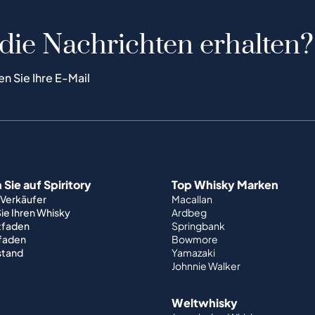
 die Nachrichten erhalten?
en Sie Ihre E-Mail
Sie auf Spiritory
Top Whisky Marken
 Verkäufer
Macallan
ie Ihren Whisky
Ardbeg
tfaden
Springbank
tfaden
Bowmore
stand
Yamazaki
Johnnie Walker
Weltwhisky