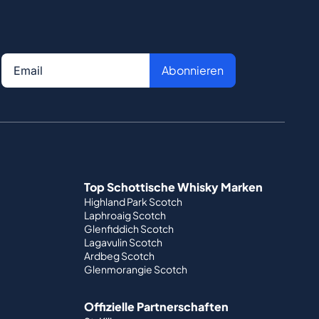
Abonnieren
Top Schottische Whisky Marken
Highland Park Scotch
Laphroaig Scotch
Glenfiddich Scotch
Lagavulin Scotch
Ardbeg Scotch
Glenmorangie Scotch
Offizielle Partnerschaften