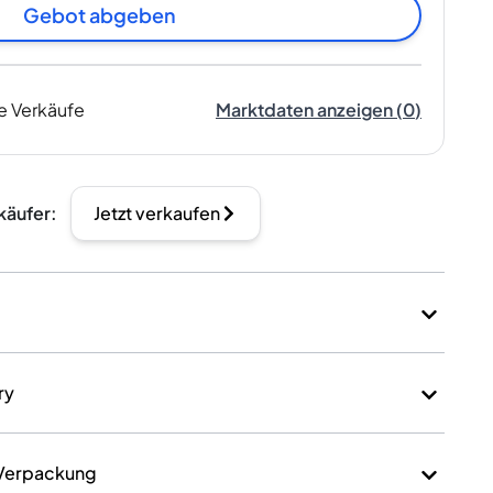
Gebot abgeben
e Verkäufe
Marktdaten anzeigen
(
0
)
käufer
:
Jetzt verkaufen
ry
 Verpackung