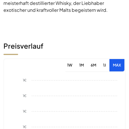
meisterhaft destillierter Whisky, der Liebhaber
exotischer und kraftvoller Malts begeistern wird.
Preisverlauf
1W
1M
6M
1J
MAX
1€
1€
1€
1€