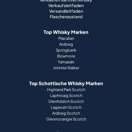
Verkaufsleitfaden
Versandleitfaden
Flaschenzustand
Top Whisky Marken
Macallan
Ardbeg
Springbank
Bowmore
Yamazaki
Johnnie Walker
Top Schottische Whisky Marken
Highland Park Scotch
Laphroaig Scotch
Glenfiddich Scotch
Lagavulin Scotch
Ardbeg Scotch
Glenmorangie Scotch