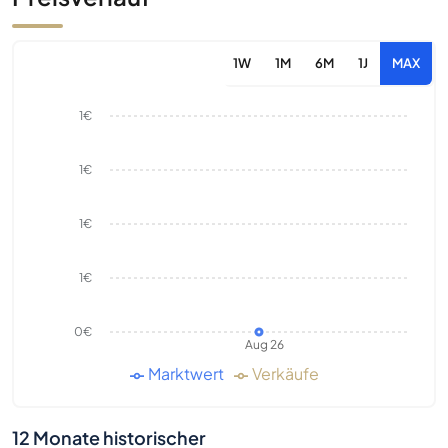
1W
1M
6M
1J
MAX
1€
1€
1€
1€
0€
Aug 26
Marktwert
Verkäufe
12 Monate historischer