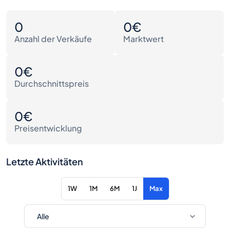
0
0€
Anzahl der Verkäufe
Marktwert
0€
Durchschnittspreis
0€
Preisentwicklung
Letzte Aktivitäten
1W
1M
6M
1J
Max