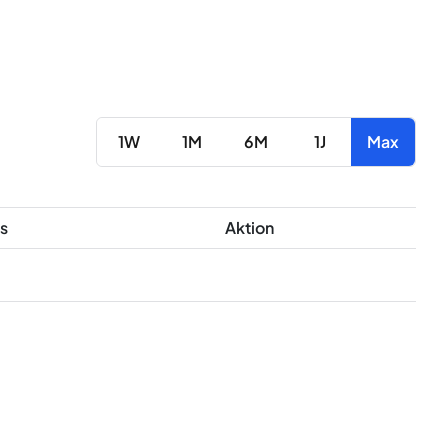
1W
1M
6M
1J
Max
s
Aktion