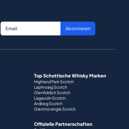
Abonnieren
Top Schottische Whisky Marken
Highland Park Scotch
Laphroaig Scotch
Glenfiddich Scotch
Lagavulin Scotch
Ardbeg Scotch
Glenmorangie Scotch
Offizielle Partnerschaften