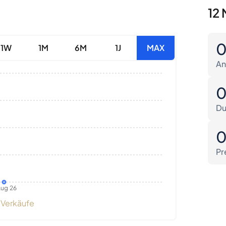
12 
1W
1M
6M
1J
MAX
An
Du
Pr
ug 26
Verkäufe