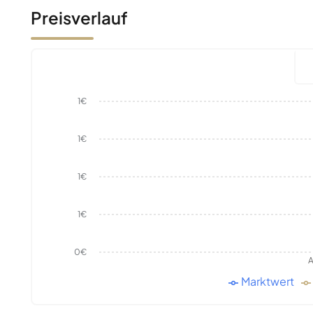
Preisverlauf
1€
1€
1€
1€
0€
A
Marktwert