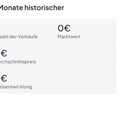
Monate historischer
0
0€
zahl der Verkäufe
Marktwert
0€
rchschnittspreis
0€
eisentwicklung