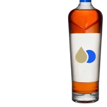
Taiwan
Glendronach
Vereinigte Staaten
Highland Park
Redbreast
Marken
Royal Salute
Ardbeg
Springbank
Dalmore
Glenfiddich
Bourbon & Amerikanisch
Hibiki
Blanton's
Johnnie Walker
Booker's
Laphroaig
Eagle Rare
Macallan
Jack Daniel's
Midleton
Jim Beam
Springbank
Maker's Mark
Yamazaki
Michter's
Pappy Van Winkle
Top-Angebote
Weller
Hot Deals
Woodford Reserve
Unter 50€
50-100€
Spirituosen & Rum