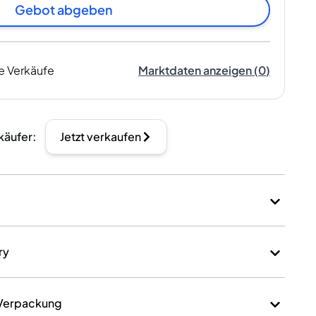
Gebot abgeben
e Verkäufe
Marktdaten anzeigen
(
0
)
käufer
:
Jetzt verkaufen
ry
 Verpackung