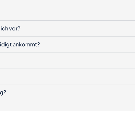
ich vor?
hädigt ankommt?
ng?