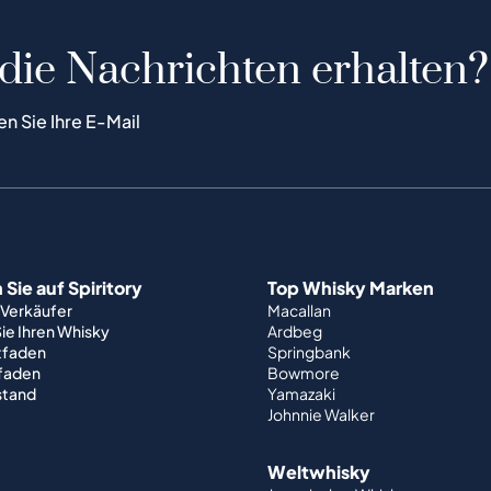
 die Nachrichten erhalten?
en Sie Ihre E-Mail
Sie auf Spiritory
Top Whisky Marken
 Verkäufer
Macallan
ie Ihren Whisky
Ardbeg
tfaden
Springbank
tfaden
Bowmore
stand
Yamazaki
Johnnie Walker
Weltwhisky