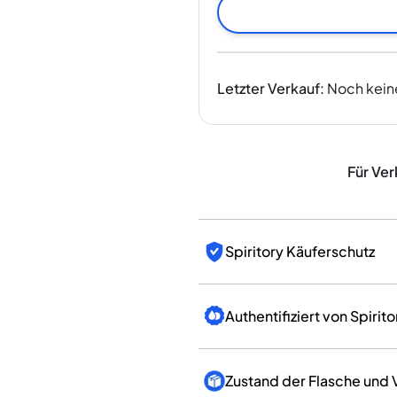
Indien
Taiwan
China
Korea
Letzter Verkauf
:
Noch kein
Amerika & Karibik
Vereinigte Staaten
Kanada
Mexiko
Für Ver
Jamaika
Guyana
Barbados
Spiritory Käuferschutz
Authentifiziert von Spirito
Zustand der Flasche und