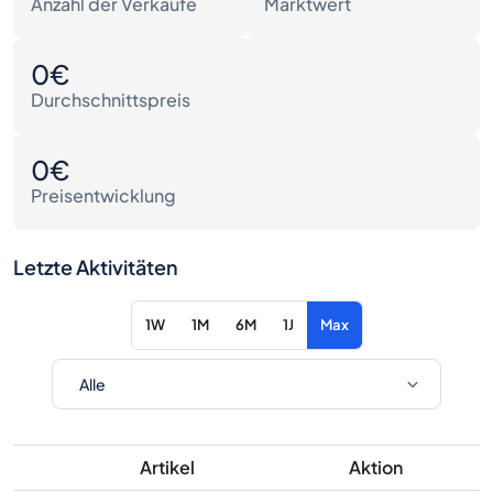
Anzahl der Verkäufe
Marktwert
0€
Durchschnittspreis
0€
Preisentwicklung
Letzte Aktivitäten
1W
1M
6M
1J
Max
Artikel
Aktion