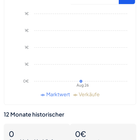
1€
1€
1€
1€
0€
Aug 26
Marktwert
Verkäufe
12 Monate historischer
0
0€