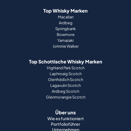
Top Whisky Marken
Macallan
Ardbeg
Springbank
Bowmore
Yamazaki
Johnnie Walker
Top Schottische Whisky Marken
Highland Park Scotch
Laphroaig Scotch
Glenfiddich Scotch
Lagavulin Scotch
Ardbeg Scotch
Glenmorangie Scotch
Über uns
Wie es funktioniert
Portfolioführer
Unternehmen