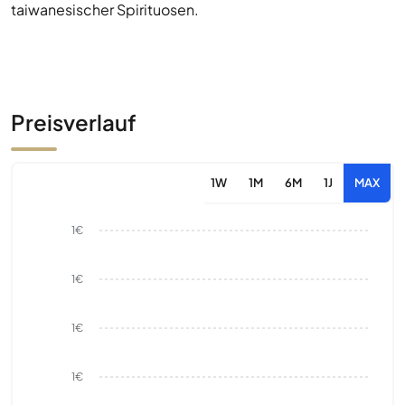
taiwanesischer Spirituosen.
Preisverlauf
1W
1M
6M
1J
MAX
1€
1€
1€
1€