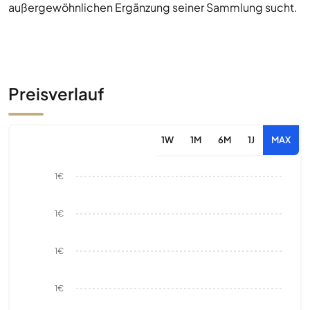
außergewöhnlichen Ergänzung seiner Sammlung sucht.
Preisverlauf
1W
1M
6M
1J
MAX
1€
1€
1€
1€