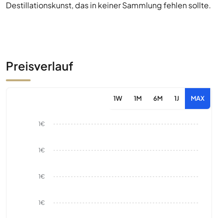
Destillationskunst, das in keiner Sammlung fehlen sollte.
Preisverlauf
1W
1M
6M
1J
MAX
1€
1€
1€
1€