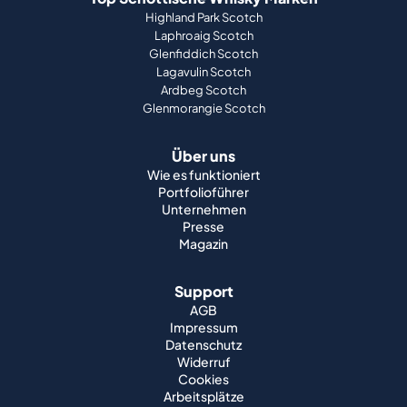
Highland Park Scotch
Laphroaig Scotch
Glenfiddich Scotch
Lagavulin Scotch
Ardbeg Scotch
Glenmorangie Scotch
Über uns
Wie es funktioniert
Portfolioführer
Unternehmen
Presse
Magazin
Support
AGB
Impressum
Datenschutz
Widerruf
Cookies
Arbeitsplätze