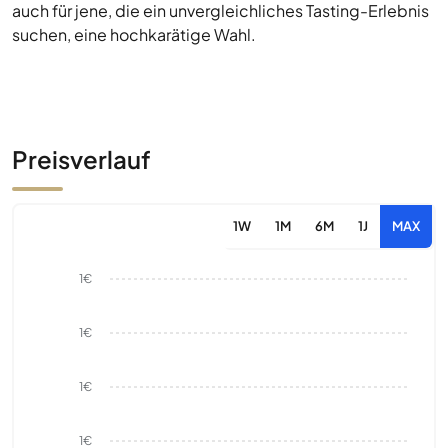
auch für jene, die ein unvergleichliches Tasting-Erlebnis
suchen, eine hochkarätige Wahl.
Preisverlauf
1W
1M
6M
1J
MAX
1€
1€
1€
1€