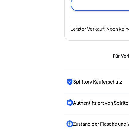
Indien
Taiwan
China
Korea
Letzter Verkauf
:
Noch kein
Amerika & Karibik
Vereinigte Staaten
Kanada
Mexiko
Für Ver
Jamaika
Guyana
Barbados
Spiritory Käuferschutz
Authentifiziert von Spirito
Zustand der Flasche und