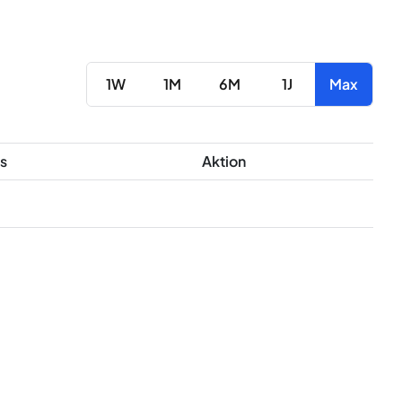
1W
1M
6M
1J
Max
s
Aktion