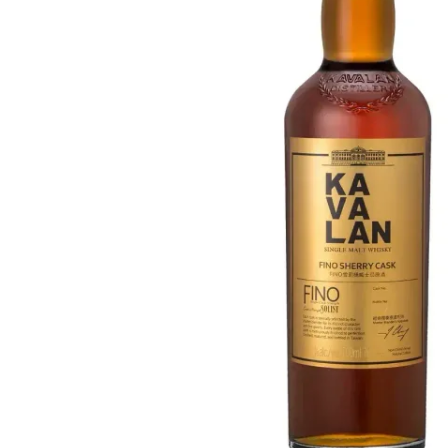
Taiwan
Glendronach
Vereinigte Staaten
Highland Park
Redbreast
Marken
Royal Salute
Ardbeg
Springbank
Dalmore
Glenfiddich
Bourbon & Amerikanisch
Hibiki
Blanton's
Johnnie Walker
Booker's
Laphroaig
Eagle Rare
Macallan
Jack Daniel's
Midleton
Jim Beam
Springbank
Maker's Mark
Yamazaki
Michter's
Pappy Van Winkle
Top-Angebote
Weller
Hot Deals
Woodford Reserve
Unter 50€
50-100€
Spirituosen & Rum