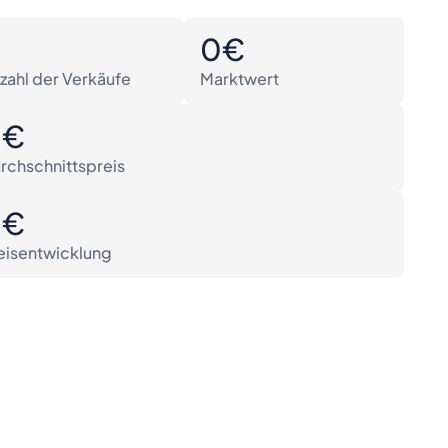
0
0€
zahl der Verkäufe
Marktwert
0€
rchschnittspreis
0€
eisentwicklung