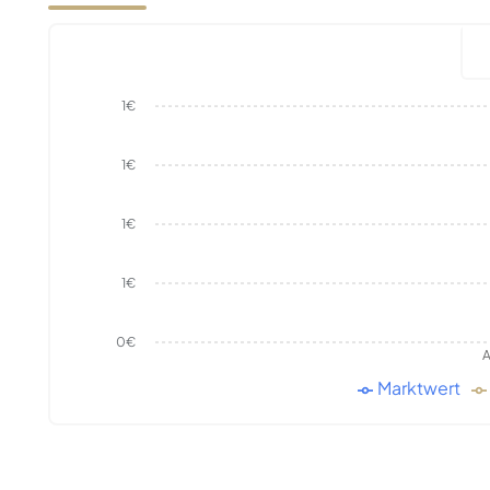
1€
1€
1€
1€
0€
A
Marktwert