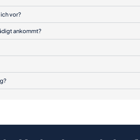
ich vor?
hädigt ankommt?
ng?