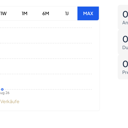
1W
1M
6M
1J
MAX
An
Du
Pr
ug 26
Verkäufe