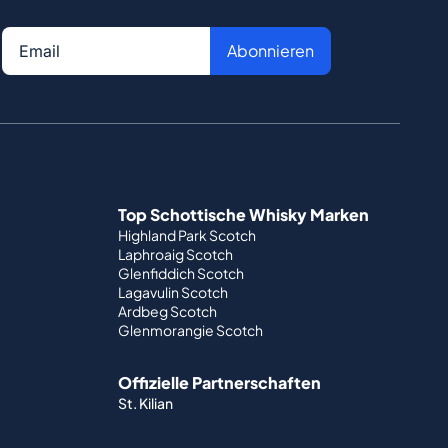
Abonnieren
Top Schottische Whisky Marken
Highland Park Scotch
Laphroaig Scotch
Glenfiddich Scotch
Lagavulin Scotch
Ardbeg Scotch
Glenmorangie Scotch
Offizielle Partnerschaften
St. Kilian