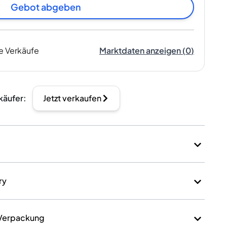
Gebot abgeben
e Verkäufe
Marktdaten anzeigen
(
0
)
käufer
:
Jetzt verkaufen
ry
 Verpackung