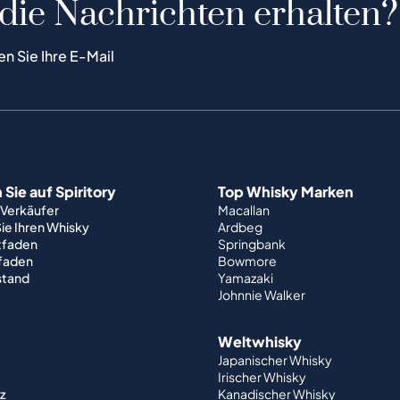
 die Nachrichten erhalten?
en Sie Ihre E-Mail
Sie auf Spiritory
Top Whisky Marken
 Verkäufer
Macallan
ie Ihren Whisky
Ardbeg
tfaden
Springbank
tfaden
Bowmore
stand
Yamazaki
Johnnie Walker
Weltwhisky
Japanischer Whisky
Irischer Whisky
z
Kanadischer Whisky