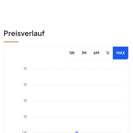
Preisverlauf
1W
1M
6M
1J
MAX
1€
1€
1€
1€
0€