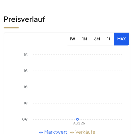
Preisverlauf
1W
1M
6M
1J
MAX
1€
1€
1€
1€
0€
Aug 26
Marktwert
Verkäufe