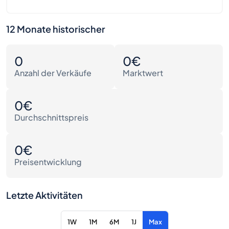
12 Monate historischer
0
0€
Anzahl der Verkäufe
Marktwert
0€
Durchschnittspreis
0€
Preisentwicklung
Letzte Aktivitäten
1W
1M
6M
1J
Max