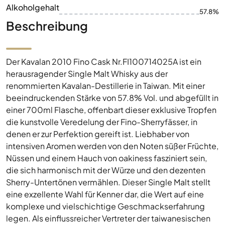
Alkoholgehalt
57.8%
Beschreibung
Der Kavalan 2010 Fino Cask Nr.FI100714025A ist ein
herausragender Single Malt Whisky aus der
renommierten Kavalan-Destillerie in Taiwan. Mit einer
beeindruckenden Stärke von 57.8% Vol. und abgefüllt in
einer 700ml Flasche, offenbart dieser exklusive Tropfen
die kunstvolle Veredelung der Fino-Sherryfässer, in
denen er zur Perfektion gereift ist. Liebhaber von
intensiven Aromen werden von den Noten süßer Früchte,
Nüssen und einem Hauch von oakiness fasziniert sein,
die sich harmonisch mit der Würze und den dezenten
Sherry-Untertönen vermählen. Dieser Single Malt stellt
eine exzellente Wahl für Kenner dar, die Wert auf eine
komplexe und vielschichtige Geschmackserfahrung
legen. Als einflussreicher Vertreter der taiwanesischen