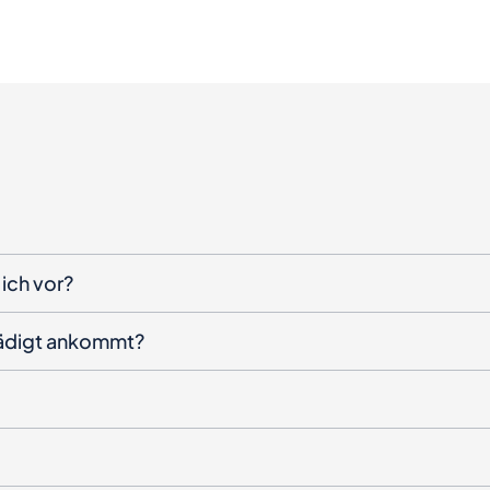
ich vor?
hädigt ankommt?