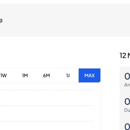
g
12 
1W
1M
6M
1J
MAX
An
Du