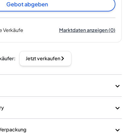
Gebot abgeben
e Verkäufe
Marktdaten anzeigen
(
0
)
käufer
:
Jetzt verkaufen
ry
 Verpackung