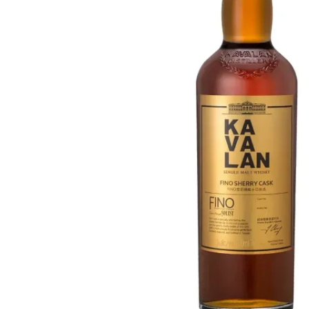
Taiwan
Glendronach
Vereinigte Staaten
Highland Park
Redbreast
Marken
Royal Salute
Ardbeg
Springbank
Dalmore
Glenfiddich
Bourbon & Amerikanisch
Hibiki
Blanton's
Johnnie Walker
Booker's
Laphroaig
Eagle Rare
Macallan
Jack Daniel's
Midleton
Jim Beam
Springbank
Maker's Mark
Yamazaki
Michter's
Pappy Van Winkle
Top-Angebote
Weller
Hot Deals
Woodford Reserve
Unter 50€
50-100€
Spirituosen & Rum