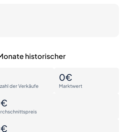
Monate historischer
0
0€
zahl der Verkäufe
Marktwert
0€
rchschnittspreis
0€