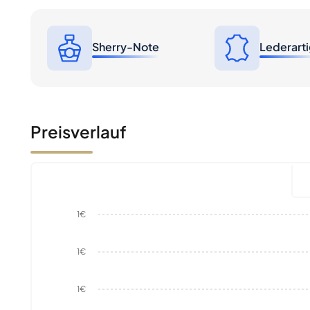
Sherry-Note
Lederarti
Preisverlauf
1€
1€
1€