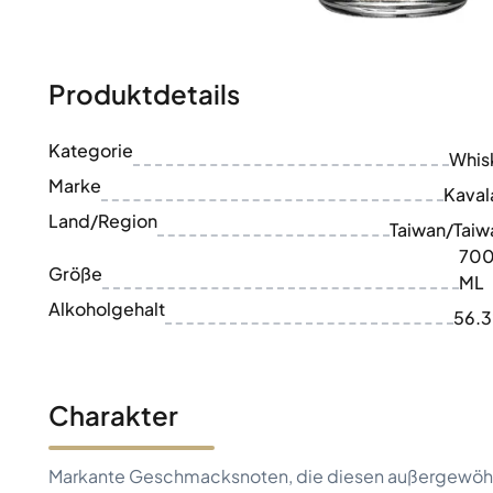
100-200€
Clase Azul
200-500€
Diplomatico
Kommende Veröffentlichungen
Don Julio
Gin Mare
Produktdetails
Kollektionen
Mangabeiras
Kundenfavoriten
Hennessy
Kategorie
Rar & Sammlerstück
Whis
Martell
Limitierte Auflagen
Marke
Monkey 47
Kaval
Geschlossene Brennerei
Remy Martin
Land/Region
Taiwan/Taiw
Rauchiger Whisky
Ron Zacapa
70
Süßer Whisky
Größe
ML
Alkoholgehalt
56.
Charakter
Markante Geschmacksnoten, die diesen außergewöhn