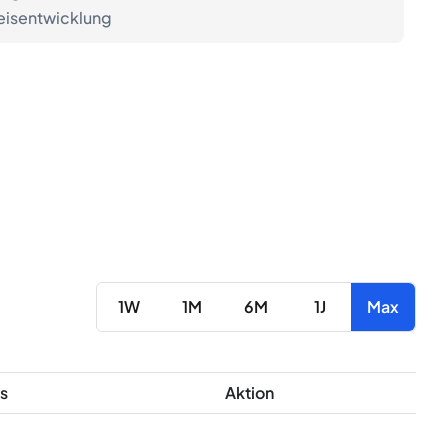
eisentwicklung
1W
1M
6M
1J
Max
s
Aktion