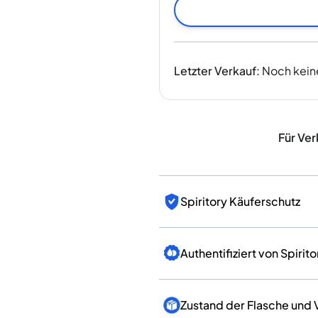
Indien
Taiwan
China
Korea
Letzter Verkauf
:
Noch kein
Amerika & Karibik
Vereinigte Staaten
Kanada
Mexiko
Für Ver
Jamaika
Guyana
Barbados
Spiritory Käuferschutz
Authentifiziert von Spirito
Zustand der Flasche und