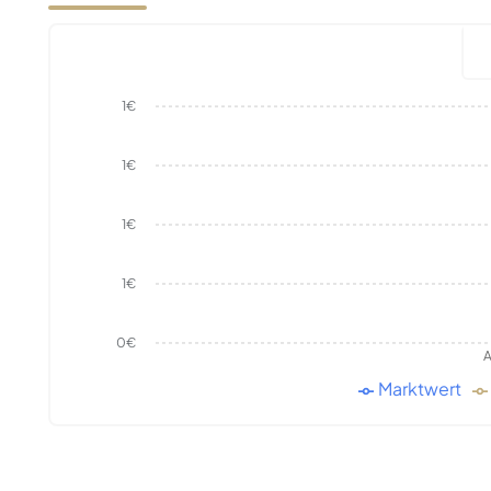
1€
1€
1€
1€
0€
A
Marktwert