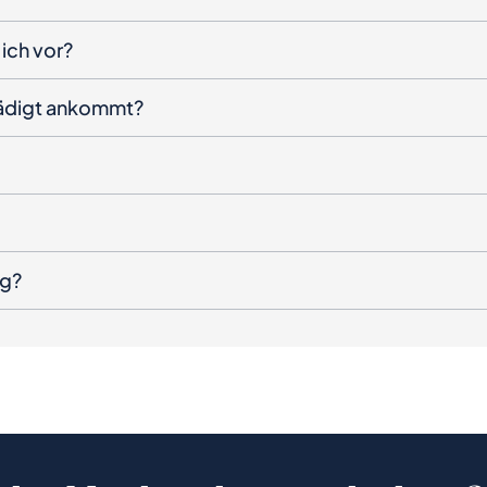
ich vor?
hädigt ankommt?
ng?