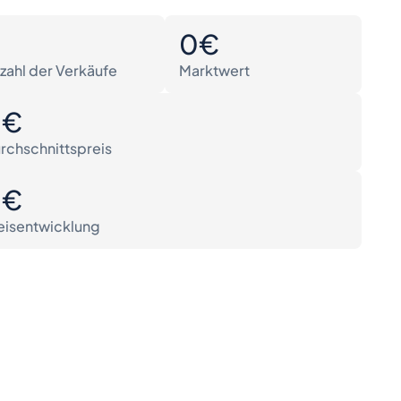
0
0€
zahl der Verkäufe
Marktwert
0€
rchschnittspreis
0€
eisentwicklung