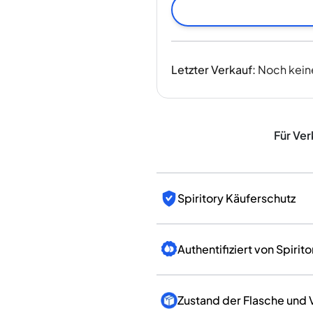
Indien
Taiwan
China
Korea
Letzter Verkauf
:
Noch kein
Amerika & Karibik
Vereinigte Staaten
Kanada
Mexiko
Für Ver
Jamaika
Guyana
Barbados
Spiritory Käuferschutz
Authentifiziert von Spirito
Zustand der Flasche und