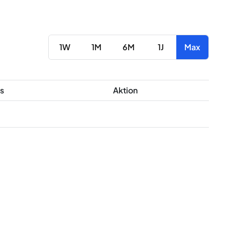
1W
1M
6M
1J
Max
s
Aktion