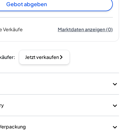
Gebot abgeben
e Verkäufe
Marktdaten anzeigen
(
0
)
käufer
:
Jetzt verkaufen
ry
 Verpackung