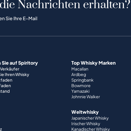
 die Nachrichten erhalten?
en Sie Ihre E-Mail
Sie auf Spiritory
Top Whisky Marken
 Verkäufer
Macallan
ie Ihren Whisky
Ardbeg
tfaden
Springbank
tfaden
Bowmore
stand
Yamazaki
Johnnie Walker
Weltwhisky
Japanischer Whisky
Irischer Whisky
z
Kanadischer Whisky