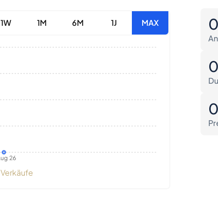
1W
1M
6M
1J
MAX
An
Du
Pr
ug 26
Verkäufe