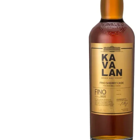
Taiwan
Glendronach
Vereinigte Staaten
Highland Park
Redbreast
Marken
Royal Salute
Ardbeg
Springbank
Dalmore
Glenfiddich
Bourbon & Amerikanisch
Hibiki
Blanton's
Johnnie Walker
Booker's
Laphroaig
Eagle Rare
Macallan
Jack Daniel's
Midleton
Jim Beam
Springbank
Maker's Mark
Yamazaki
Michter's
Pappy Van Winkle
Top-Angebote
Weller
Hot Deals
Woodford Reserve
Unter 50€
50-100€
Spirituosen & Rum