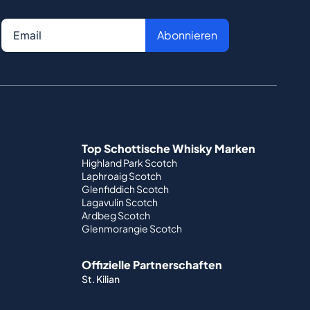
Abonnieren
Top Schottische Whisky Marken
Highland Park Scotch
Laphroaig Scotch
Glenfiddich Scotch
Lagavulin Scotch
Ardbeg Scotch
Glenmorangie Scotch
Offizielle Partnerschaften
St. Kilian