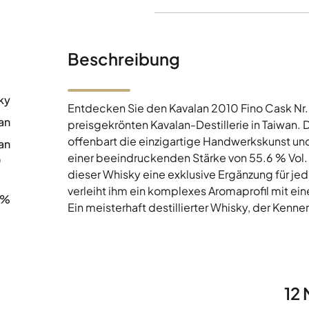
Beschreibung
ky
Entdecken Sie den Kavalan 2010 Fino Cask Nr.F
an
preisgekrönten Kavalan-Destillerie in Taiwan. D
offenbart die einzigartige Handwerkskunst und 
an
einer beeindruckenden Stärke von 55.6 % Vol. 
0
dieser Whisky eine exklusive Ergänzung für j
verleiht ihm ein komplexes Aromaprofil mit e
6%
Ein meisterhaft destillierter Whisky, der Kenn
12 