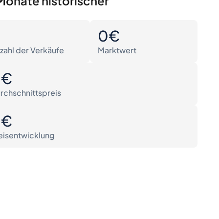
Monate historischer
0
0€
zahl der Verkäufe
Marktwert
0€
rchschnittspreis
0€
eisentwicklung