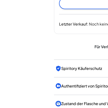
Indien
Taiwan
China
Korea
Letzter Verkauf
:
Noch kein
Amerika & Karibik
Vereinigte Staaten
Kanada
Mexiko
Für Ver
Jamaika
Guyana
Barbados
Spiritory Käuferschutz
Authentifiziert von Spirito
Zustand der Flasche und