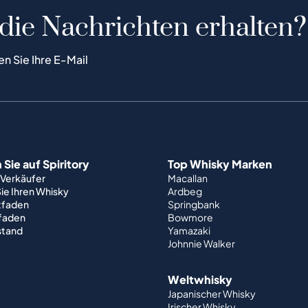
 die Nachrichten erhalten?
en Sie Ihre E-Mail
Sie auf Spiritory
Top Whisky Marken
 Verkäufer
Macallan
ie Ihren Whisky
Ardbeg
tfaden
Springbank
tfaden
Bowmore
stand
Yamazaki
Johnnie Walker
Weltwhisky
Japanischer Whisky
Irischer Whisky