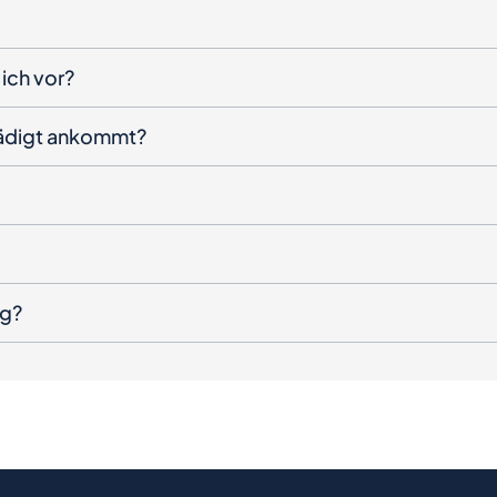
ich vor?
hädigt ankommt?
ng?