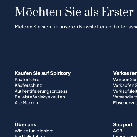
Möchten Sie als Erster
Melden Sie sich für unseren Newsletter an, hinterlass
Kaufen Sie auf Spiritory
Verkaufen 
Käuferführer
Werden Sie
Käuferschutz
Verkaufen S
Authentifizierungsprozess
Verkaufslei
Beliebte Whiskys kaufen
Versandlei
Alle Marken
Flaschenzu
Über uns
Support
Wie es funktioniert
AGB
Portfolioführer
Impressum