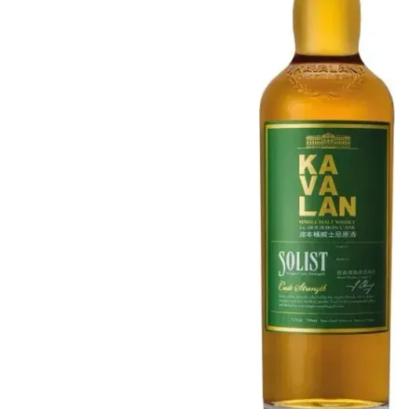
Taiwan
Glendronach
Vereinigte Staaten
Highland Park
Redbreast
Marken
Royal Salute
Ardbeg
Springbank
Dalmore
Glenfiddich
Bourbon & Amerikanisch
Hibiki
Blanton's
Johnnie Walker
Booker's
Laphroaig
Eagle Rare
Macallan
Jack Daniel's
Midleton
Jim Beam
Springbank
Maker's Mark
Yamazaki
Michter's
Pappy Van Winkle
Top-Angebote
Weller
Hot Deals
Woodford Reserve
Unter 50€
50-100€
Spirituosen & Rum