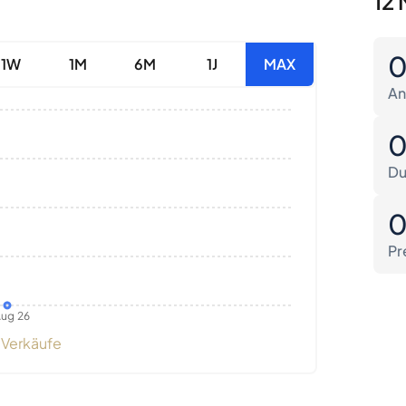
12 
1W
1M
6M
1J
MAX
An
Du
Pr
ug 26
Verkäufe