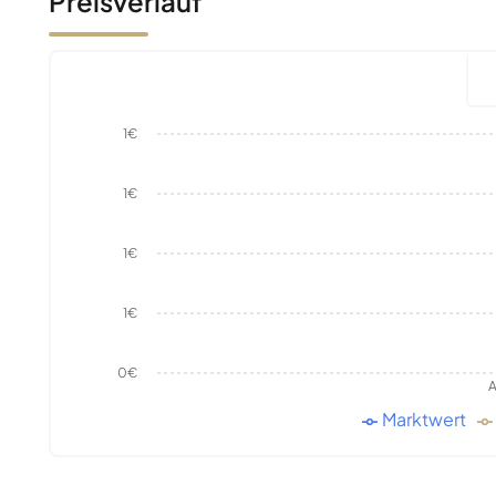
Preisverlauf
1€
1€
1€
1€
0€
A
Marktwert