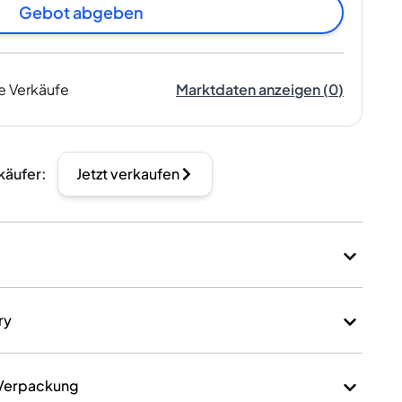
Gebot abgeben
e Verkäufe
Marktdaten anzeigen
(
0
)
käufer
:
Jetzt verkaufen
ry
 Verpackung