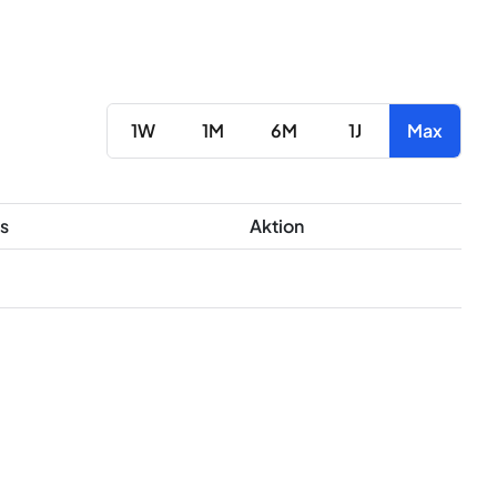
1W
1M
6M
1J
Max
s
Aktion