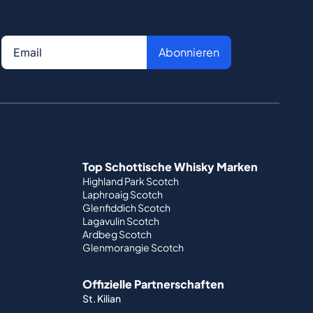
Abonnieren
Top Schottische Whisky Marken
Highland Park Scotch
Laphroaig Scotch
Glenfiddich Scotch
Lagavulin Scotch
Ardbeg Scotch
Glenmorangie Scotch
Offizielle Partnerschaften
St. Kilian